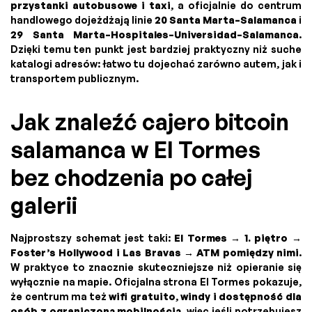
przystanki autobusowe i taxi
, a oficjalnie do centrum
handlowego dojeżdżają linie
20 Santa Marta–Salamanca
i
29 Santa Marta–Hospitales–Universidad–Salamanca
.
Dzięki temu ten punkt jest bardziej praktyczny niż suche
katalogi adresów: łatwo tu dojechać zarówno autem, jak i
transportem publicznym.
Jak znaleźć cajero bitcoin
salamanca w El Tormes
bez chodzenia po całej
galerii
Najprostszy schemat jest taki:
El Tormes → 1. piętro →
Foster’s Hollywood i Las Bravas → ATM pomiędzy nimi
.
W praktyce to znacznie skuteczniejsze niż opieranie się
wyłącznie na mapie. Oficjalna strona El Tormes pokazuje,
że centrum ma też
wifi gratuito
,
windy i dostępność dla
osób z ograniczoną mobilnością
, więc jeśli potrzebujesz