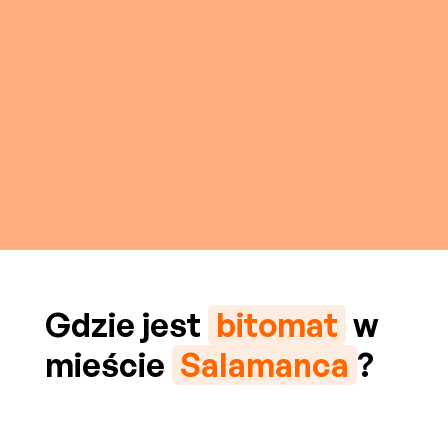
Gdzie jest
bitomat
w
mieście
Salamanca
?