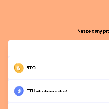
Nasze ceny prz
BTC
ETH
(eth, optimism, arbitrum)