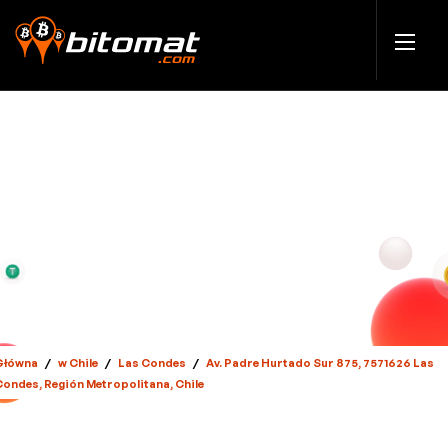
Główna
/
w Chile
/
Las Condes
/
Av. Padre Hurtado Sur 875, 7571626 Las
Condes, Región Metropolitana, Chile