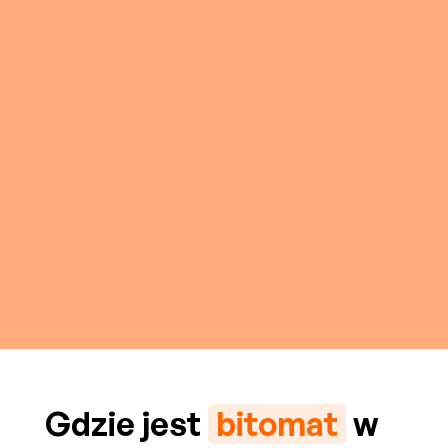
Gdzie jest
bitomat
w