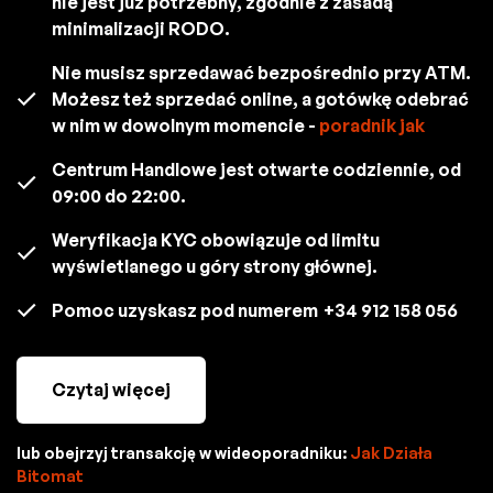
nie jest już potrzebny, zgodnie z zasadą
minimalizacji RODO.
Nie musisz sprzedawać bezpośrednio przy ATM.
Możesz też sprzedać online, a gotówkę odebrać
w nim w dowolnym momencie -
poradnik jak
Centrum Handlowe jest otwarte codziennie, od
09:00 do 22:00.
Weryfikacja KYC obowiązuje od limitu
wyświetlanego u góry strony głównej.
Pomoc uzyskasz pod numerem
+34 912 158 056
Czytaj więcej
lub obejrzyj transakcję w wideoporadniku:
Jak Działa
Bitomat