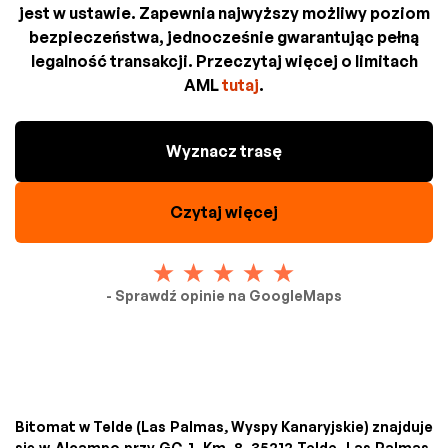
jest w ustawie. Zapewnia najwyższy możliwy poziom
bezpieczeństwa, jednocześnie gwarantując pełną
legalność transakcji. Przeczytaj więcej o limitach
AML
tutaj
.
Wyznacz trasę
Czytaj więcej
- Sprawdź opinie na GoogleMaps
Bitomat w Telde (Las Palmas, Wyspy Kanaryjskie) znajduje
się w Alcampo przy GC-1, Km. 8, 35212 Telde, Las Palmas,