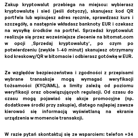
Zakup kryptowalut przebiega na miejscu: wybierasz
kryptowalutę i sieć (jeśli dotyczy), skanujesz kod QR
portfela lub wpisujesz adres ręcznie, sprawdzasz kurs i
szczegóły, a następnie wkładasz banknoty EUR i czekasz
na wysyłkę środków na portfel. Sprzedaż kryptowalut
realizuje się przez wcześniejsze zlecenie na bitomat.com
w opcji „Sprzedaj kryptowaluty”, po czym po
potwierdzeniu (zwykle 1–40 minut) skanujesz otrzymany
kod kreskowy/QR w bitomacie i odbierasz gotówkę w EUR.
Ze względów bezpieczeństwa i zgodności z przepisami
wybrane transakcje mogą wymagać weryfikacji
tożsamości (KYC/AML), a limity zależą od poziomu
weryfikacji oraz obowiązujących regulacji. Od czasu do
czasu mogą pojawiać się akcje promocyjne (np.
dodatkowe środki przy zakupie), dlatego najlepiej zawsze
kierować się informacją wyświetlaną na ekranie
urządzenia w momencie transakcji.
W razie pytań skontaktuj się ze wsparciem: telefon +34