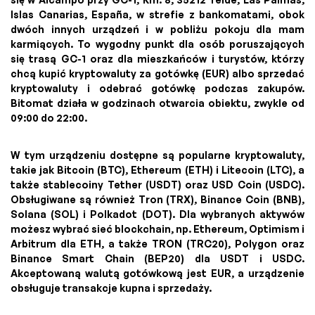
Islas Canarias, España, w strefie z bankomatami, obok
dwóch innych urządzeń i w pobliżu pokoju dla mam
karmiących. To wygodny punkt dla osób poruszających
się trasą GC-1 oraz dla mieszkańców i turystów, którzy
chcą kupić kryptowaluty za gotówkę (EUR) albo sprzedać
kryptowaluty i odebrać gotówkę podczas zakupów.
Bitomat działa w godzinach otwarcia obiektu, zwykle od
09:00 do 22:00.
W tym urządzeniu dostępne są popularne kryptowaluty,
takie jak Bitcoin (BTC), Ethereum (ETH) i Litecoin (LTC), a
także stablecoiny Tether (USDT) oraz USD Coin (USDC).
Obsługiwane są również Tron (TRX), Binance Coin (BNB),
Solana (SOL) i Polkadot (DOT). Dla wybranych aktywów
możesz wybrać sieć blockchain, np. Ethereum, Optimism i
Arbitrum dla ETH, a także TRON (TRC20), Polygon oraz
Binance Smart Chain (BEP20) dla USDT i USDC.
Akceptowaną walutą gotówkową jest EUR, a urządzenie
obsługuje transakcje kupna i sprzedaży.