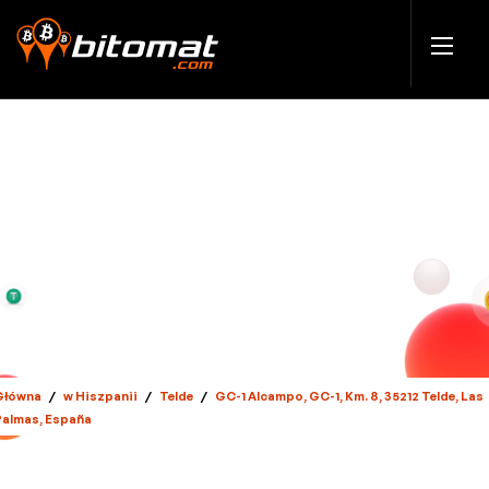
Główna
/
w Hiszpanii
/
Telde
/
GC-1 Alcampo, GC-1, Km. 8, 35212 Telde, Las
Palmas, España