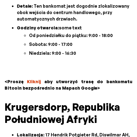
Detale
: Ten bankomat jest dogodnie zlokalizowany
obok wejścia do centrum handlowego, przy
automatycznych drzwiach.
Godziny otwarcia
:some text
Od poniedziałku do piątku: 9:00 - 18:00
Sobota: 9:00 - 17:00
Niedziela: 9:00 - 16:30
<Proszę
Kliknij
aby utworzyć trasę do bankomatu
Bitcoin bezpośrednio na Mapach Google>
Krugersdorp, Republika
Południowej Afryki
Lokalizacja
: 17 Hendrik Potgieter Rd, Diswilmar AH,