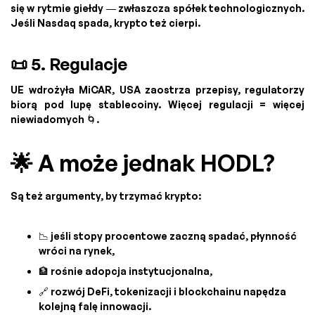
się w rytmie giełdy — zwłaszcza spółek technologicznych.
Jeśli Nasdaq spada, krypto też cierpi.
📜 5. Regulacje
UE wdrożyła MiCAR, USA zaostrza przepisy, regulatorzy
biorą pod lupę stablecoiny. Więcej regulacji = więcej
niewiadomych 🌀.
🌟 A może jednak HODL?
Są też argumenty, by trzymać krypto:
📉 jeśli stopy procentowe zaczną spadać, płynność
wróci na rynek,
🏦 rośnie adopcja instytucjonalna,
🔗 rozwój DeFi, tokenizacji i blockchainu napędza
kolejną falę innowacji.