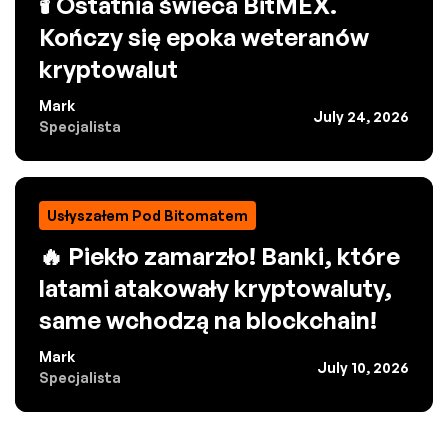
🕯️ Ostatnia świeca BitMEX.
Kończy się epoka weteranów
kryptowalut
Mark
July 24, 2026
Specjalista
Usłyszałem Pod Bitomatem
🔥 Piekło zamarzło! Banki, które
latami atakowały kryptowaluty,
same wchodzą na blockchain!
Mark
July 10, 2026
Specjalista