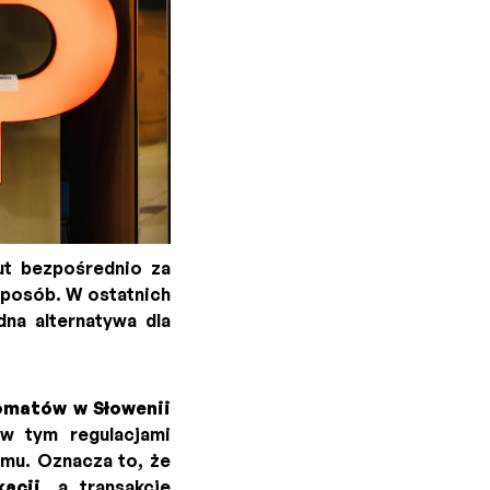
lut bezpośrednio za
 sposób. W ostatnich
dna alternatywa dla
omatów w Słowenii
 w tym regulacjami
zmu. Oznacza to, że
acji
, a transakcje