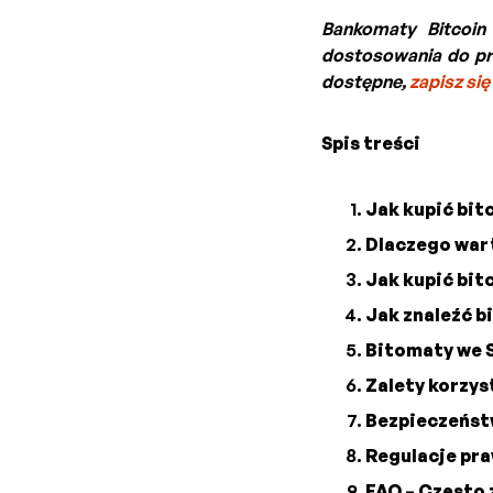
Bankomaty Bitcoin
dostosowania do pr
dostępne,
zapisz się
Spis treści
Jak kupić bit
Dlaczego war
Jak kupić bit
Jak znaleźć b
Bitomaty we S
Zalety korzys
Bezpieczeństw
Regulacje pr
FAQ – Często