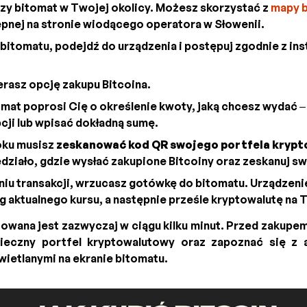
szy bitomat w Twojej okolicy. Możesz skorzystać z
mapy 
pnej na stronie wiodącego operatora w Słowenii.
 bitomatu, podejdź do urządzenia i postępuj zgodnie z ins
rasz opcję zakupu Bitcoina.
mat poprosi Cię o określenie kwoty, jaką chcesz wydać 
ji lub wpisać dokładną sumę.
oku musisz
zeskanować kod QR swojego portfela kryp
działo, gdzie wysłać zakupione Bitcoiny oraz zeskanuj sw
iu transakcji, wrzucasz gotówkę do bitomatu. Urządzeni
g aktualnego kursu, a następnie prześle kryptowalutę na 
zowana jest zazwyczaj w ciągu kilku minut. Przed zakupe
ieczny portfel kryptowalutowy oraz zapoznać się z a
ietlanymi na ekranie bitomatu.