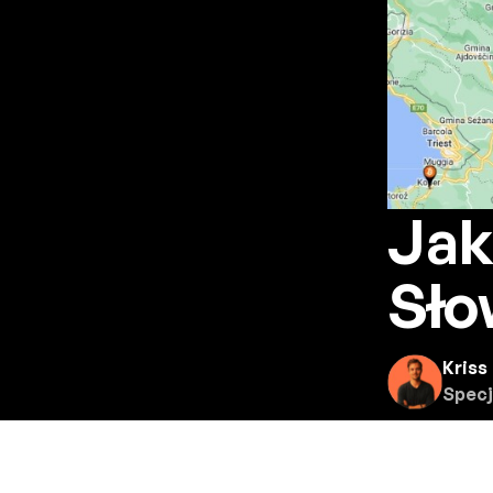
Jak
Sło
Kriss
Specj