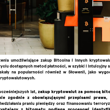
enia umożliwiające zakup Bitcoina i innych kryptowa
yciu dostępnych metod płatności, w szybki i intuicyjny
skały na popularności również w Słowenii, jako wygo
 kryptowalutowych.
cześniejszych lat,
zakup kryptowalut za pomocą bit
nie zgodnie z obowiązującymi przepisami prawa
,
wdziałania praniu pieniędzy oraz finansowaniu terrory
zystający z bitomatu podlega procesowi identyfik