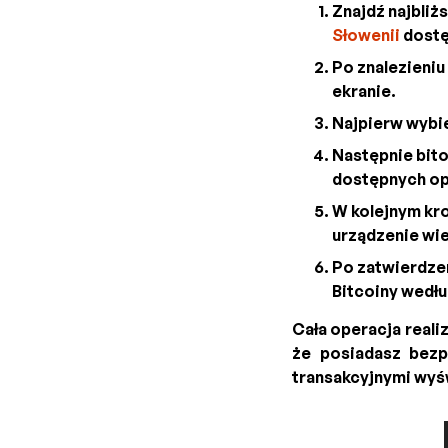
Znajdź najbliż
Słowenii
dostę
Po znalezieniu
ekranie.
Najpierw wybie
Następnie bito
dostępnych opc
W kolejnym kr
urządzenie wie
Po zatwierdzen
Bitcoiny wedłu
Cała operacja reali
że posiadasz bezp
transakcyjnymi wyśw