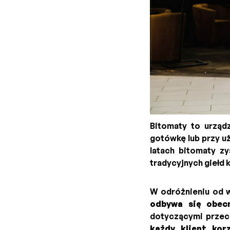
Bitomaty to urządz
gotówkę lub przy uż
latach bitomaty zy
tradycyjnych giełd
W odróżnieniu od w
odbywa się obec
dotyczącymi przeci
każdy klient kor