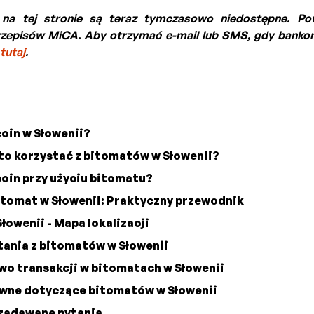
 na tej stronie są teraz tymczasowo niedostępne. P
zepisów MiCA. Aby otrzymać e-mail lub SMS, gdy bank
 tutaj
.
coin w Słowenii?
to korzystać z bitomatów w Słowenii?
coin przy użyciu bitomatu?
itomat w Słowenii: Praktyczny przewodnik
łowenii - Mapa lokalizacji
tania z bitomatów w Słowenii
o transakcji w bitomatach w Słowenii
awne dotyczące bitomatów w Słowenii
 zadawane pytania