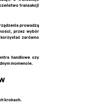
czeństwo transakcji
Urządzenia prowadzą
mości, przez wybór
ą korzystać zarówno
centra handlowe czy
godnym momencie.
 w
ch krokach.