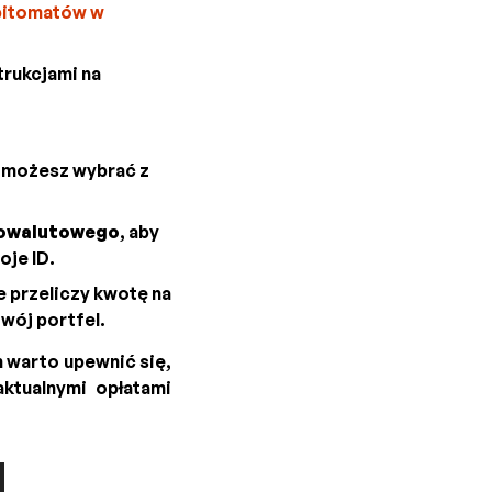
bitomatów w
trukcjami na
– możesz wybrać z
towalutowego
, aby
oje ID.
e przeliczy kwotę na
Twój portfel.
m warto upewnić się,
ktualnymi opłatami