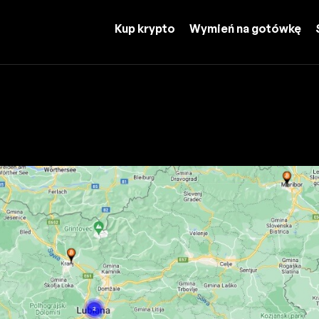
Kup krypto
Wymień na gotówkę