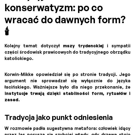
konserwatyzm: po co
wracać do dawnych form?
🕯️
Kolejny temat dotyczył
mszy trydenckiej
i sympatii
części środowisk prawicowych do tradycyjnego obrządku
katolickiego.
Korwin-Mikke opowiedział się po stronie tradycji. Jego
argument nie sprowadzał się wyłącznie do języka
łacińskiego. Ważniejsze było dla niego przekonanie, że
instytucje trwają dzięki stabilności form, rytuałów i
zasad
.
Tradycja jako punkt odniesienia
W rozmowie padła sugestywna metafora: człowiek idący
przez las porusza się szybciej wtedy, gdy drzewa stoją