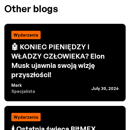
Other blogs
Wydarzenia
🤖 KONIEC PIENIĘDZY I
WŁADZY CZŁOWIEKA? Elon
Musk ujawnia swoją wizję
przyszłości!
Mark
July 30, 2026
Specjalista
Wydarzenia
🕯️ Ostatnia świeca BitMEX.