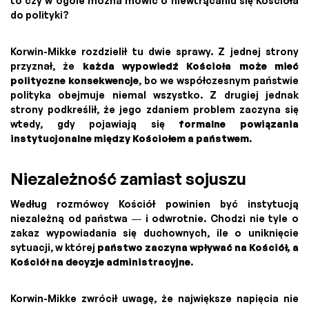
to czy w ogóle można mówić o niewtrącaniu się Kościoła
do polityki?
Korwin-Mikke rozdzielił tu dwie sprawy. Z jednej strony
przyznał, że
każda wypowiedź Kościoła może mieć
polityczne konsekwencje
, bo we współczesnym państwie
polityka obejmuje niemal wszystko. Z drugiej jednak
strony podkreślił, że jego zdaniem problem zaczyna się
wtedy, gdy pojawiają się
formalne powiązania
instytucjonalne między Kościołem a państwem
.
Niezależność zamiast sojuszu
Według rozmówcy Kościół powinien być instytucją
niezależną od państwa — i odwrotnie. Chodzi nie tyle o
zakaz wypowiadania się duchownych, ile o uniknięcie
sytuacji, w której
państwo zaczyna wpływać na Kościół, a
Kościół na decyzje administracyjne
.
Korwin-Mikke zwrócił uwagę, że największe napięcia nie