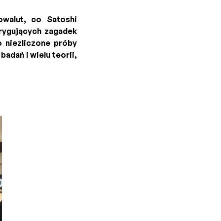
owalut, co Satoshi
trygujących zagadek
 niezliczone próby
adań i wielu teorii,