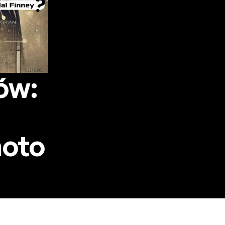
ów:
moto