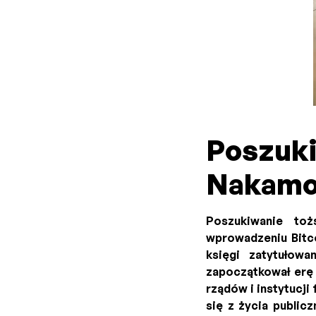
Poszuki
Nakamo
Poszukiwanie to
wprowadzeniu Bitco
księgi zatytułowa
zapoczątkował erę 
rządów i instytucj
się z życia public