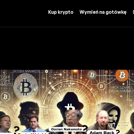
Kup krypto
Wymień na gotówkę