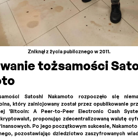
Zniknął z życia publicznego w 2011.
wanie tożsamości Sato
to
żsamości Satoshi Nakamoto rozpoczęło się niema
ina, który zainicjowany został przez opublikowanie pr
nej 'Bitcoin: A Peer-to-Peer Electronic Cash Sys
kryptowalut, proponując zdecentralizowaną walutę cyf
i finansowych. Po jego początkowym sukcesie, Nakamot
znego, pozostawiając dziedzictwo zaszyfrowanych wia