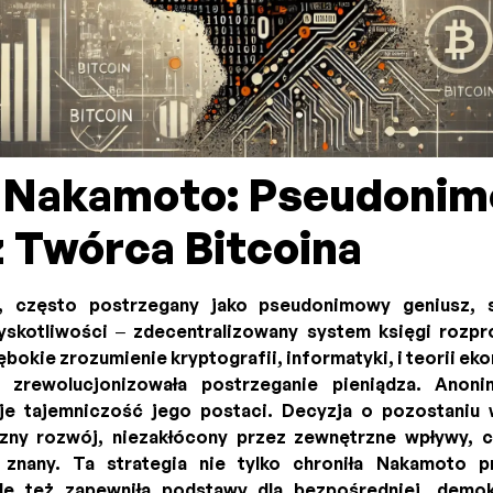
i Nakamoto: Pseudoni
 Twórca Bitcoina
, często postrzegany jako pseudonimowy geniusz, s
yskotliwości – zdecentralizowany system księgi rozpr
ębokie zrozumienie kryptografii, informatyki, i teorii 
ra zrewolucjonizowała postrzeganie pieniądza. Ano
e tajemniczość jego postaci. Decyzja o pozostaniu w
czny rozwój, niezakłócony przez zewnętrzne wpływy, c
znany. Ta strategia nie tylko chroniła Nakamoto p
le też zapewniła podstawy dla bezpośredniej, demo