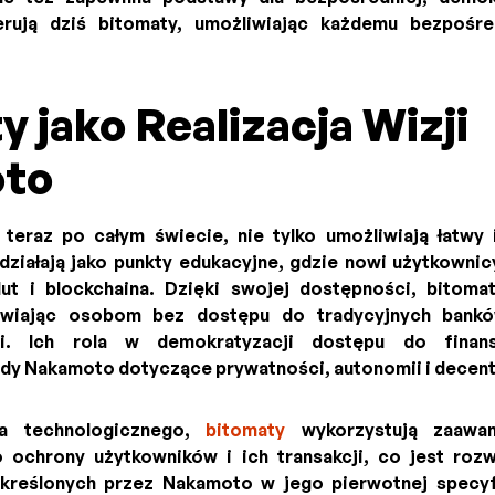
erują dziś bitomaty, umożliwiając każdemu bezpośr
 jako Realizacja Wizji
to
 teraz po całym świecie, nie tylko umożliwiają łatw
e działają jako punkty edukacyjne, gdzie nowi użytkowni
t i blockchaina. Dzięki swojej dostępności, bitomaty
liwiając osobom bez dostępu do tradycyjnych bank
ii. Ich rola w demokratyzacji dostępu do finan
dy Nakamoto dotyczące prywatności, autonomii i decentr
ia technologicznego,
bitomaty
wykorzystują zaawan
 ochrony użytkowników i ich transakcji, co jest rozw
kreślonych przez Nakamoto w jego pierwotnej specyfi