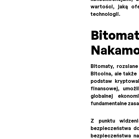
wartości, jaką of
technologii.
Bitomaty
Nakamo
Bitomaty, rozsiane
Bitcoina, ale takż
podstaw kryptowalu
finansowej, umoż
globalnej ekonom
fundamentalne zasa
Z punktu widzen
bezpieczeństwa do
bezpieczeństwa na