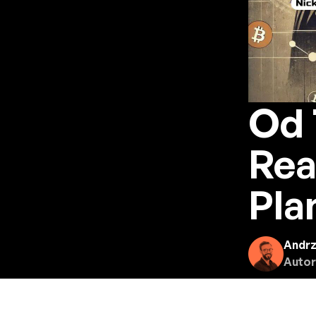
Od 
Rea
Pla
Andrz
Autor