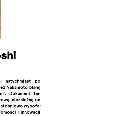
shi
l natychmiast po
zez Nakamoto białej
tem'. Dokument ten
rową, niezależną od
o stopniowo wycofał
domości i innowacji