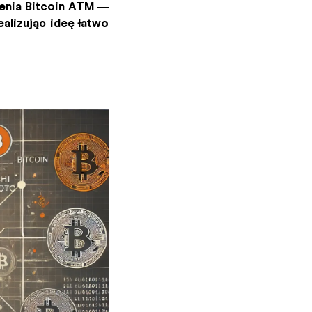
zenia Bitcoin ATM —
alizując ideę łatwo