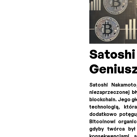
Satosh
Geniusz
Satoshi Nakamoto
niezaprzeczonej bł
blockchain. Jego gł
technologią, któ
dodatkowo potęguj
Bitcoinowi organi
gdyby twórca był 
konsekwencjami, a