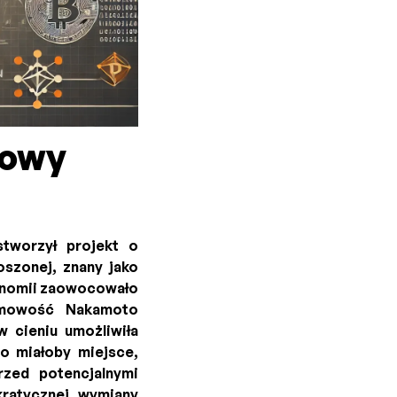
mowy
tworzył projekt o
oszonej, znany jako
ekonomii zaowocowało
nimowość Nakamoto
 cieniu umożliwiła
o miałoby miejsce,
rzed potencjalnymi
kratycznej wymiany