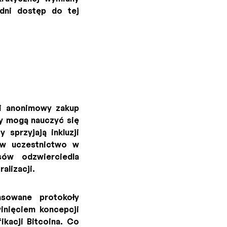
edni dostęp do tej
y i anonimowy zakup
cy mogą nauczyć się
 sprzyjają inkluzji
ów uczestnictwo w
sów odzwierciedla
alizacji.
sowane protokoły
inięciem koncepcji
kacji Bitcoina. Co