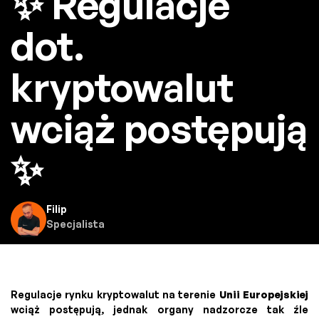
✨ Regulacje
dot.
kryptowalut
wciąż postępują
✨
Filip
Specjalista
Regulacje rynku kryptowalut na terenie
Unii Europejskiej
wciąż postępują, jednak organy nadzorcze tak źle