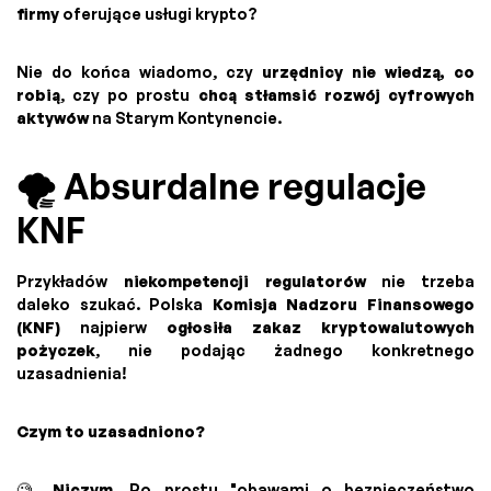
firmy
oferujące usługi krypto?
Nie do końca wiadomo, czy
urzędnicy nie wiedzą, co
robią
, czy po prostu
chcą stłamsić rozwój cyfrowych
aktywów
na Starym Kontynencie.
🌪️ Absurdalne regulacje
KNF
Przykładów
niekompetencji regulatorów
nie trzeba
daleko szukać. Polska
Komisja Nadzoru Finansowego
(KNF)
najpierw
ogłosiła zakaz kryptowalutowych
pożyczek
, nie podając żadnego konkretnego
uzasadnienia!
Czym to uzasadniono?
🧐
Niczym.
Po prostu "obawami o bezpieczeństwo