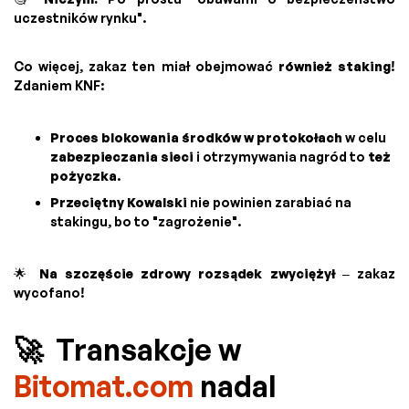
uczestników rynku".
Co więcej, zakaz ten miał obejmować
również staking
!
Zdaniem KNF:
Proces blokowania środków w protokołach
w celu
zabezpieczania sieci
i otrzymywania nagród to
też
pożyczka
.
Przeciętny Kowalski
nie powinien zarabiać na
stakingu, bo to "zagrożenie".
🌟
Na szczęście zdrowy rozsądek zwyciężył
– zakaz
wycofano!
🚀 Transakcje w
Bitomat.com
nadal