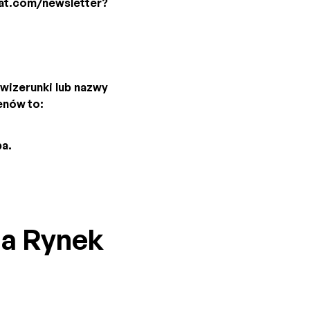
t.com/newsletter?
wizerunki lub nazwy
enów to:
pa.
na Rynek