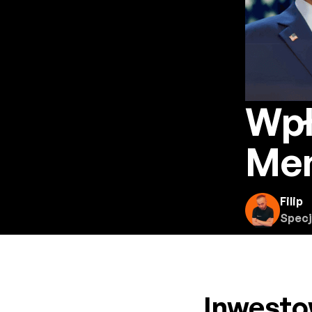
Wpł
Me
Filip
Specj
Inwesto