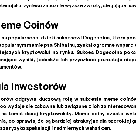
encjał przynieść znacznie wyższe zwroty, sięgające naw
 Meme Coinów
 na popularności dzięki sukcesowi Dogecoina, który p
 popularnym memie psa Shiba Inu, zyskał ogromne wsparcie
niejszych kryptowalut na rynku. Sukces Dogecoina pok
ujące wyniki, jednakże ich przyszłość pozostaje nie
damentów.
ia Inwestorów
torów odgrywa kluczową rolę w sukcesie meme coinów.
o wydaje się zabawne lub związane z ich zainteresowani
 na temat danej kryptowaluty. Meme coiny często wyk
ia, co sprawia, że są bardziej atrakcyjne dla szerokiej 
za ryzyko spekulacji i nadmiernych wahań cen.