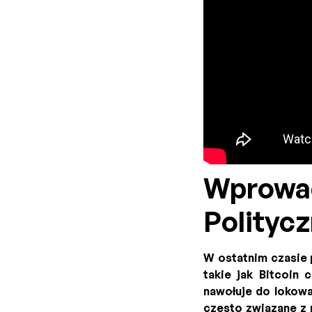
Wprowa
Polityc
W ostatnim czasie 
takie jak Bitcoin 
nawołuje do lokowa
często związane z 