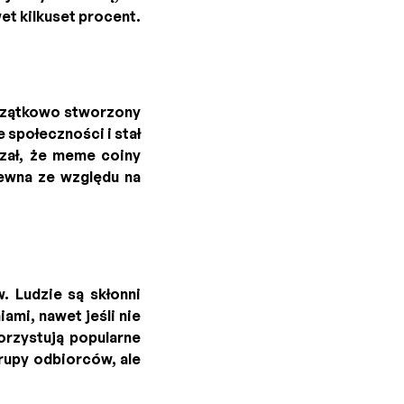
et kilkuset procent.
oczątkowo stworzony
 społeczności i stał
azał, że meme coiny
pewna ze względu na
 Ludzie są skłonni
ami, nawet jeśli nie
orzystują popularne
grupy odbiorców, ale