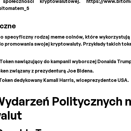
 społeczności kryptowalutowej. https://www.bitoma
bitomatem_5
yczne
to specyficzny rodzaj meme coinów, które wykorzystują 
do promowania swojej kryptowaluty. Przykłady takich tok
 Token nawiązujący do kampanii wyborczej Donalda Trum
oken związany z prezydenturą Joe Bidena.
 Token dedykowany Kamali Harris, wiceprezydentce USA.
ydarzeń Politycznych 
alut