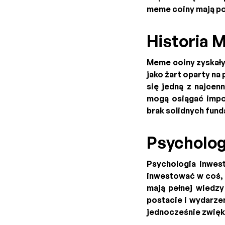
meme coiny mają pot
Historia
Meme coiny zyskały
jako żart oparty na
się jedną z najcen
mogą osiągać impon
brak solidnych fun
Psycholog
Psychologia inwes
inwestować w coś, c
mają pełnej wiedzy
postacie i wydarzen
jednocześnie zwięks