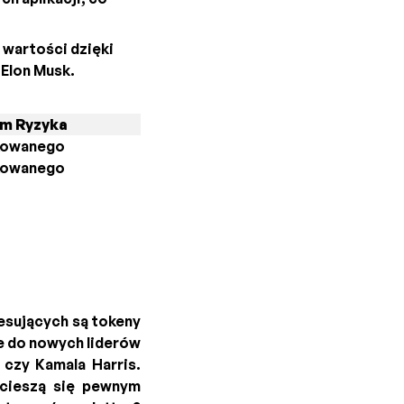
 wartości dzięki
 Elon Musk.
m Ryzyka
rkowanego
rkowanego
resujących są tokeny
ce do nowych liderów
 czy Kamala Harris.
 cieszą się pewnym