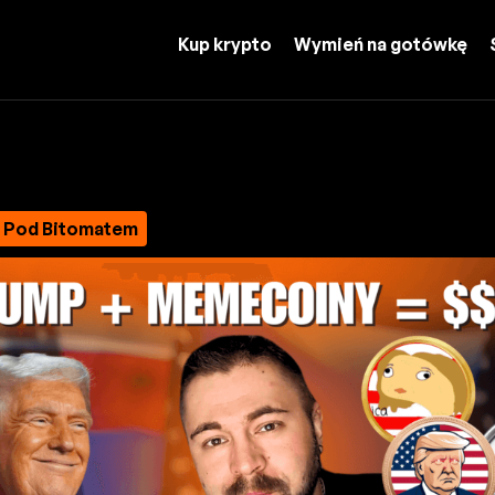
Kup krypto
Wymień na gotówkę
m Pod Bitomatem