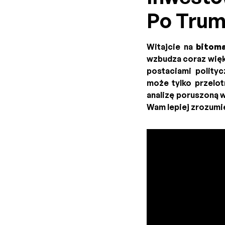
Po Trum
Witajcie na
bitom
wzbudza coraz więk
postaciami polityc
może tylko przelot
analizę poruszoną 
Wam lepiej zrozumi