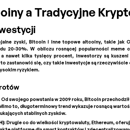
iny a Tradycyjne Krypt
westycji
alne zyski, Bitcoin i inne topowe altcoiny, takie jak 
ędu 20-30%. W obliczu rosnącej popularności meme 
, a nawet kilka tysięcy procent, inwestorzy są kuszeni
o zastanowić się, czy takie inwestycje są rzeczywiście
ysokim ryzykiem.
wrotów
: Od swojego powstania w 2009 roku, Bitcoin przechodził 
 Mimo to, długoterminowy trend wykazuje rosnącą wartoś
ukających stabilnych zysków.
H)
: Drugie co do wielkości kryptowaluty, Ethereum, oferuj
 także platformę dla smart kontraktów i zdecentralizowany