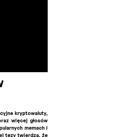
w
cyjne kryptowaluty,
coraz więcej głosów
opularnych memach i
j tezy twierdzą, że