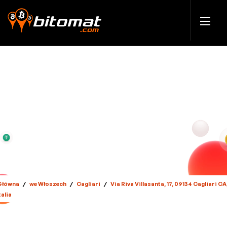
Główna
/
we Włoszech
/
Cagliari
/
Via Riva Villasanta, 17, 09134 Cagliari CA
talia