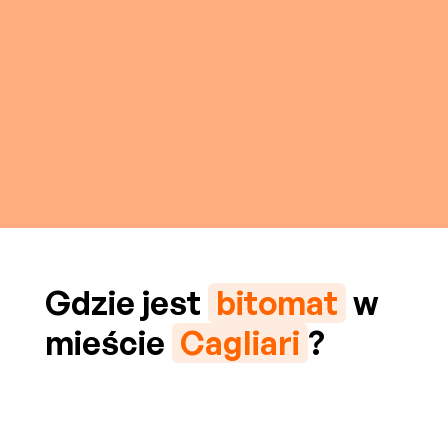
Gdzie jest
bitomat
w
mieście
Cagliari
?