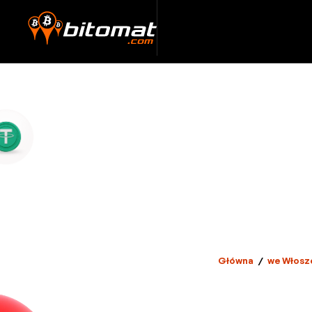
Główna
/
we Włosz