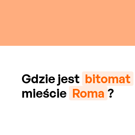
Gdzie jest
bitomat
mieście
Roma
?