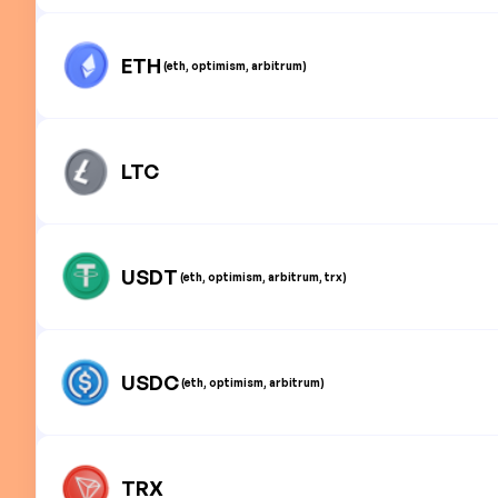
ETH
(eth, optimism, arbitrum)
LTC
USDT
(eth, optimism, arbitrum, trx)
USDC
(eth, optimism, arbitrum)
TRX