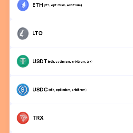
ETH
(eth, optimism, arbitrum)
LTC
USDT
(eth, optimism, arbitrum, trx)
USDC
(eth, optimism, arbitrum)
TRX