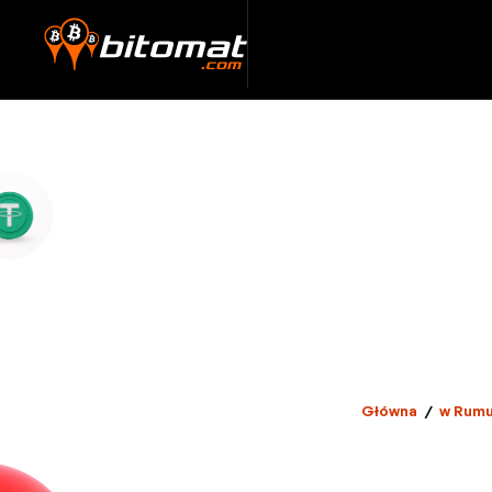
Główna
/
w Rumu