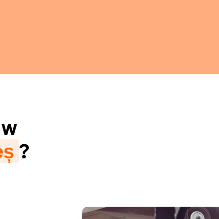
w
eș
?