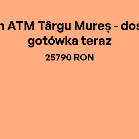
in ATM Târgu Mureș - do
gotówka teraz
25790 RON