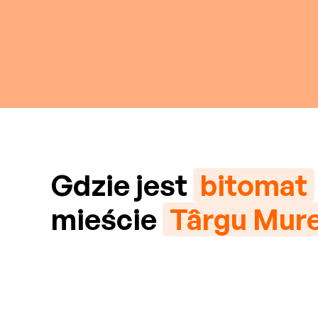
Gdzie jest
bitomat
mieście
Târgu Mur