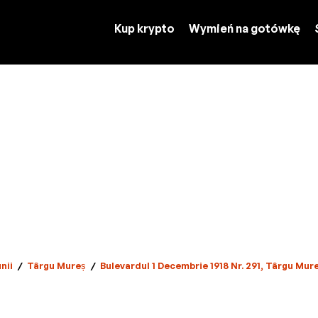
Kup krypto
Wymień na gotówkę
nii
/
Târgu Mureș
/
Bulevardul 1 Decembrie 1918 Nr. 291, Târgu Mur