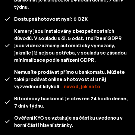
týdnu.
Dostupná hotovost nyní:
0 CZK
Kamery jsou instalovány z bezpečnostních
důvodů. V souladu s čl. 5 odst. 1 nařízení GDPR
jsou videozáznamy automaticky vymazány,
jakmile již nejsou potřeba, v souladu se zásadou
minimalizace podle nařízení GDPR.
Nemusíte prodávat přímo u bankomatu. Můžete
také prodávat online a hotovost si u něj
vyzvednout kdykoli –
návod, jak na to
Bitcoinový bankomat je otevřen 24 hodin denně,
7 dní v týdnu.
Ověření KYC se vztahuje na částku uvedenou v
horní části hlavní stránky.