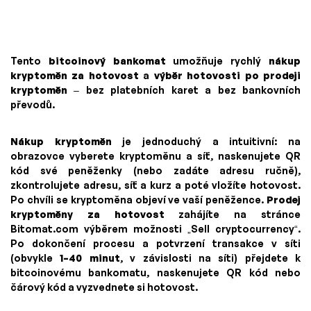
Tento
bitcoinový bankomat
umožňuje rychlý
nákup
kryptoměn za hotovost
a
výběr hotovosti po prodeji
kryptoměn
– bez platebních karet a bez bankovních
převodů.
Nákup kryptoměn
je jednoduchý a intuitivní: na
obrazovce vyberete kryptoměnu a síť, naskenujete QR
kód své peněženky (nebo zadáte adresu ručně),
zkontrolujete adresu, síť a kurz a poté vložíte hotovost.
Po chvíli se kryptoměna objeví ve vaší peněžence.
Prodej
kryptoměny za hotovost
zahájíte na stránce
Bitomat.com výběrem možnosti „Sell cryptocurrency“.
Po dokončení procesu a potvrzení transakce v síti
(obvykle
1–40 minut
, v závislosti na síti) přejdete k
bitcoinovému bankomatu, naskenujete QR kód nebo
čárový kód a vyzvednete si hotovost.