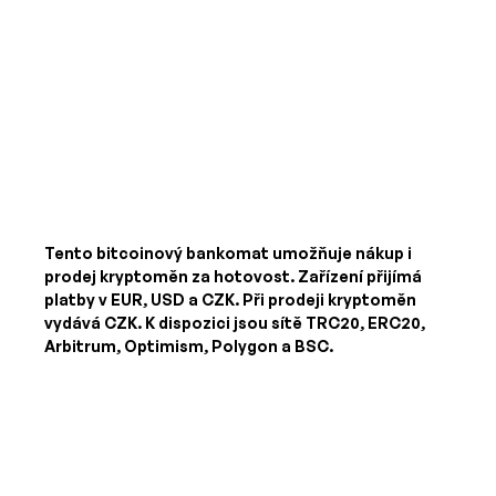
Tento bitcoinový bankomat umožňuje nákup i
prodej kryptoměn za hotovost. Zařízení přijímá
platby v
EUR, USD a CZK
. Při prodeji kryptoměn
vydává
CZK
. K dispozici jsou sítě TRC20, ERC20,
Arbitrum, Optimism, Polygon a BSC.