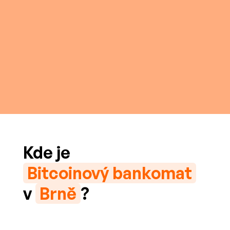
Kde je
Bitcoinový bankomat
v
Brně
?