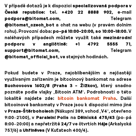
V případě dotazů je k dispozici
specializovaná podpora v
České republice
: tel.
+420 22 8888 902
, e-mail
podpora@bitomat.com
, Telegram
@bitomat_czech_bot
a chat na webu (v pravém dolním
rohu). Provozní doba:
po–pá 10:00–20:00, so 10:00–18:00
. V
naléhavých případech můžete využít také
mezinárodní
podporu v angličtině
:
+1 4792 5555 71
,
support@bitomat.com
, Telegram
@bitomat_official_bot
, ve stejných hodinách.
Pokud budete v Praze, nejoblíbenějším a nejčastěji
využívaným zařízením je bitcoinový bankomat na adrese
Buchovcova 1602/8 (Praha 3 – Žižkov)
, který snadno
poznáte podle vlajky „Bitcoin ATM“. Podrobnosti o této
lokalitě najdete zde:
bitcoin bankomat Praha
. Další
bitcoinové bankomaty v Praze jsou k dispozici mimo jiné
v
Praze-Štěrboholech
(Nákupní 389, vchod „V4“, otevřeno
9:00–21:00), v
Paralelní Polis
na
Dělnická 475/43
(po–pá
8:00–20:00) a nepřetržitě
24/7
ve čtvrtích
Háje
(Arkalycká
757/6) a
Uhříněves
(V Kuťatech 400/4).