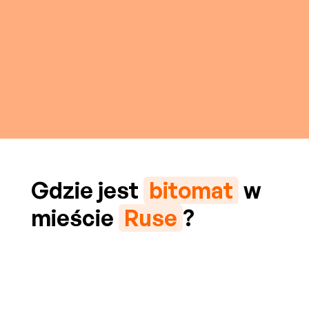
Gdzie jest
bitomat
w
mieście
Ruse
?