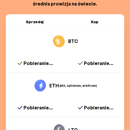
średnia prowizja na świecie.
Sprzedaj
Kup
BTC
Pobieranie...
Pobieranie...
ETH
(eth, optimism, arbitrum)
Pobieranie...
Pobieranie...