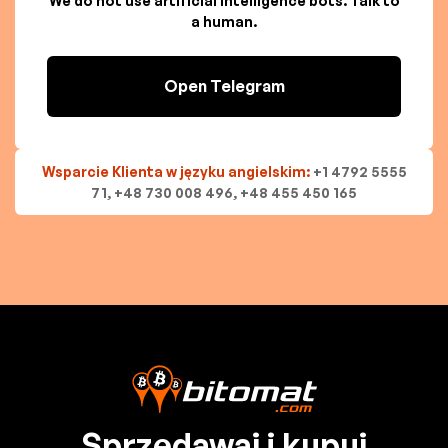
We do not use artificial intelligence bots. Talk to
a human.
Open Telegram
Wsparcie Klienta w języku angielskim:
+1 4792 5555
71, +48 730 008 496, +48 455 450 165
Sprzedawaj i kupuj