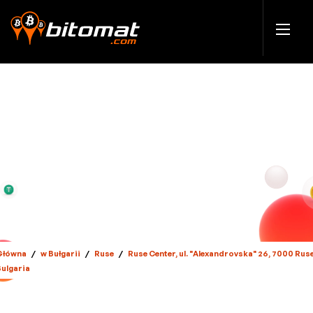
Główna
/
w Bułgarii
/
Ruse
/
Ruse Center, ul. "Alexandrovska" 26, 7000 Ruse
Bulgaria