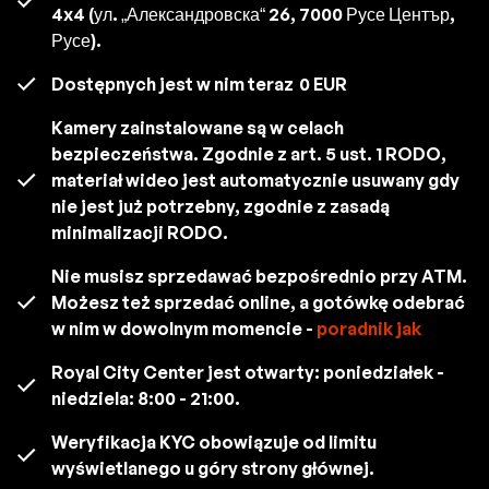
4x4 (ул. „Александровска“ 26, 7000 Русе Център,
Русе).
Dostępnych jest w nim teraz
0 EUR
Kamery zainstalowane są w celach
bezpieczeństwa. Zgodnie z art. 5 ust. 1 RODO,
materiał wideo jest automatycznie usuwany gdy
nie jest już potrzebny, zgodnie z zasadą
minimalizacji RODO.
Nie musisz sprzedawać bezpośrednio przy ATM.
Możesz też sprzedać online, a gotówkę odebrać
w nim w dowolnym momencie -
poradnik jak
Royal City Center jest otwarty: poniedziałek -
niedziela: 8:00 - 21:00.
Weryfikacja KYC obowiązuje od limitu
wyświetlanego u góry strony głównej.