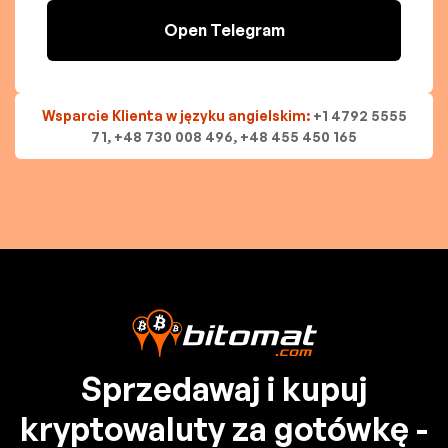
Open Telegram
Wsparcie Klienta w języku angielskim:
+1 4792 5555
71, +48 730 008 496, +48 455 450 165
Sprzedawaj i kupuj
kryptowaluty za gotówkę -