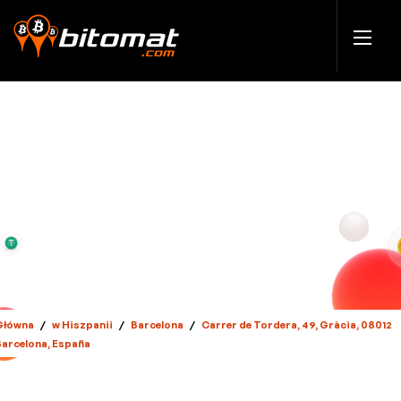
Główna
/
w Hiszpanii
/
Barcelona
/
Carrer de Tordera, 49, Gràcia, 08012
Barcelona, España