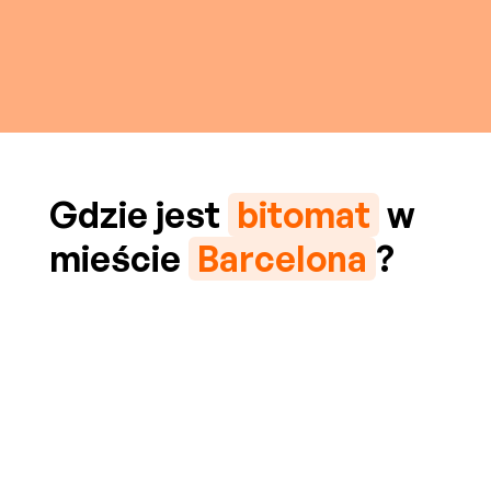
Gdzie jest
bitomat
w
mieście
Barcelona
?