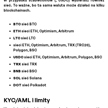
W przypadku stablecoinów (, USDC) wybierasz również
sieć. To ważne, bo ta sama waluta może działać na kilku
blockchainach.
BTC
sieć BTC
ETH
sieci ETH, Optimism, Arbitrum
LTC
sieć LTC
sieci ETH, Optimism, Arbitrum, TRX (TRC20),
Polygon, BSC
USDC
sieci ETH, Optimism, Arbitrum, Polygon, BSC
TRX
sieć TRX
BNB
sieć BSC
SOL
sieć Solana
DOT
sieć Polkadot
KYC/AML i limity