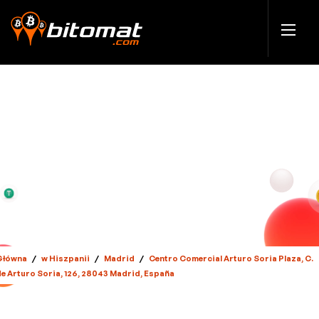
Główna
/
w Hiszpanii
/
Madrid
/
Centro Comercial Arturo Soria Plaza, C.
de Arturo Soria, 126, 28043 Madrid, España