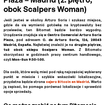
obok Scalpers Woman)
Jeśli jesteś w okolicy Arturo Soria i szukasz miejsca,
gdzie da się wymienić gotówkę na kryptowaluty bez
przelewów, ten Bitomat będzie bardzo wygodny.
Urządzenie znajduje się w
Centro Comercial Arturo Soria
Plaza
, pod adresem
C. de Arturo Soria, 126, 28043
Madrid, España
. Najłatwiej znaleźć je na
drugim piętrze
,
tuż obok sklepu Scalpers Woman
. Z Bitomatu
skorzystasz w godzinach pracy centrum handlowego,
czyli
Mon–Sun 9:30–1:00
.
Dla osób, które wolą mieć pod ręką najczęściej wybierany
punkt w mieście i szybkie wskazówki lokalizacyjne,
przydatna będzie strona
cajero Bitcoin en Madrid
. Warto
ją zapisać, bo pomaga porównać lokalizacje i sprawdzić
opcje sprzedaży.