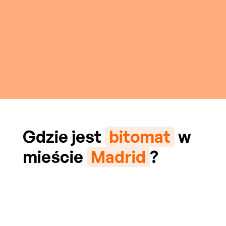
Gdzie jest
bitomat
w
mieście
Madrid
?