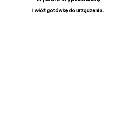
i włóż gotówkę do urządzenia.
2
3