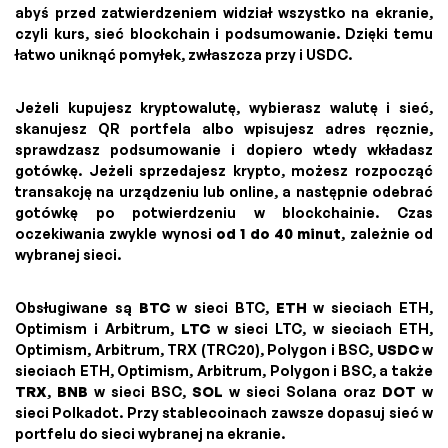
abyś przed zatwierdzeniem widział wszystko na ekranie,
czyli kurs, sieć blockchain i podsumowanie. Dzięki temu
łatwo uniknąć pomyłek, zwłaszcza przy i USDC.
Jeżeli kupujesz kryptowalutę, wybierasz walutę i sieć,
skanujesz QR portfela albo wpisujesz adres ręcznie,
sprawdzasz podsumowanie i dopiero wtedy wkładasz
gotówkę. Jeżeli sprzedajesz krypto, możesz rozpocząć
transakcję na urządzeniu lub online, a następnie odebrać
gotówkę po potwierdzeniu w blockchainie. Czas
oczekiwania zwykle wynosi
od 1 do 40 minut
, zależnie od
wybranej sieci.
Obsługiwane są
BTC
w sieci BTC,
ETH
w sieciach ETH,
Optimism i Arbitrum,
LTC
w sieci LTC, w sieciach ETH,
Optimism, Arbitrum, TRX (TRC20), Polygon i BSC,
USDC
w
sieciach ETH, Optimism, Arbitrum, Polygon i BSC, a także
TRX
,
BNB
w sieci BSC,
SOL
w sieci Solana oraz
DOT
w
sieci Polkadot. Przy stablecoinach zawsze dopasuj sieć w
portfelu do sieci wybranej na ekranie.