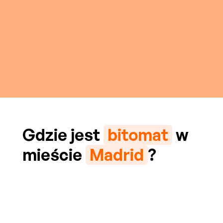
Gdzie jest
bitomat
w
mieście
Madrid
?