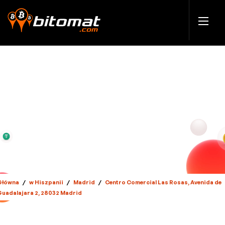
Główna
/
w Hiszpanii
/
Madrid
/
Centro Comercial Las Rosas, Avenida de
Guadalajara 2, 28032 Madrid