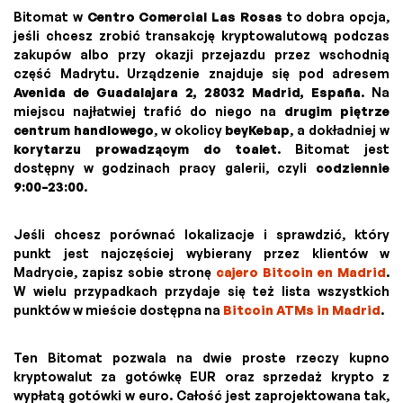
Bitomat w
Centro Comercial Las Rosas
to dobra opcja,
jeśli chcesz zrobić transakcję kryptowalutową podczas
zakupów albo przy okazji przejazdu przez wschodnią
część Madrytu. Urządzenie znajduje się pod adresem
Avenida de Guadalajara 2, 28032 Madrid, España
. Na
miejscu najłatwiej trafić do niego na
drugim piętrze
centrum handlowego
, w okolicy
beyKebap
, a dokładniej w
korytarzu prowadzącym do toalet
. Bitomat jest
dostępny w godzinach pracy galerii, czyli
codziennie
9:00–23:00
.
Jeśli chcesz porównać lokalizacje i sprawdzić, który
punkt jest najczęściej wybierany przez klientów w
Madrycie, zapisz sobie stronę
cajero Bitcoin en Madrid
.
W wielu przypadkach przydaje się też lista wszystkich
punktów w mieście dostępna na
Bitcoin ATMs in Madrid
.
Ten Bitomat pozwala na dwie proste rzeczy kupno
kryptowalut za gotówkę EUR oraz sprzedaż krypto z
wypłatą gotówki w euro. Całość jest zaprojektowana tak,