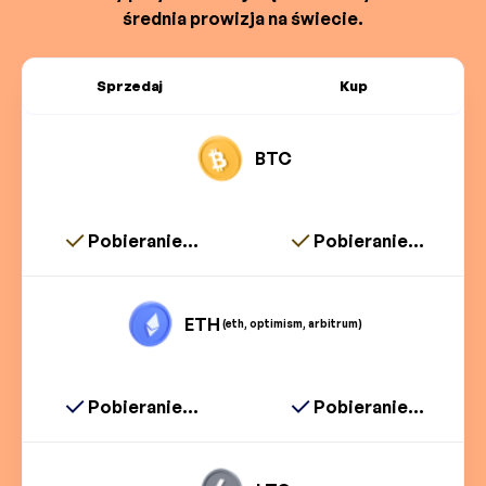
średnia prowizja na świecie.
Sprzedaj
Kup
BTC
Pobieranie...
Pobieranie...
ETH
(eth, optimism, arbitrum)
Pobieranie...
Pobieranie...