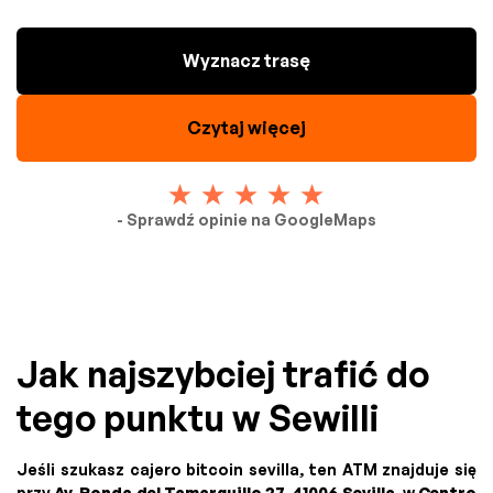
Wyznacz trasę
Czytaj więcej
- Sprawdź opinie na GoogleMaps
Jak najszybciej trafić do
tego punktu w Sewilli
Jeśli szukasz cajero bitcoin sevilla, ten ATM znajduje się
przy
Av. Ronda del Tamarguillo 27, 41006 Sevilla
, w
Centro