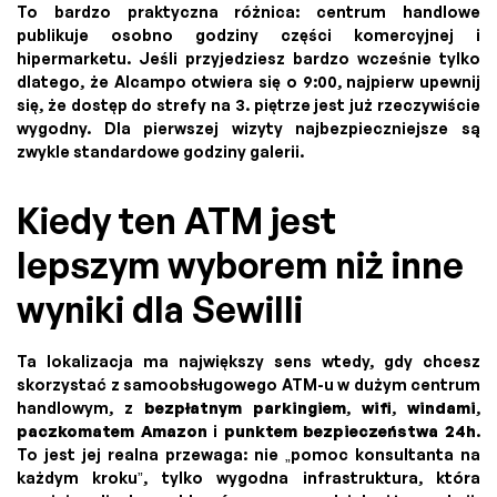
To bardzo praktyczna różnica: centrum handlowe
publikuje osobno godziny części komercyjnej i
hipermarketu. Jeśli przyjedziesz bardzo wcześnie tylko
dlatego, że Alcampo otwiera się o 9:00, najpierw upewnij
się, że dostęp do strefy na 3. piętrze jest już rzeczywiście
wygodny. Dla pierwszej wizyty najbezpieczniejsze są
zwykle standardowe godziny galerii.
Kiedy ten ATM jest
lepszym wyborem niż inne
wyniki dla Sewilli
Ta lokalizacja ma największy sens wtedy, gdy chcesz
skorzystać z samoobsługowego ATM-u w dużym centrum
handlowym, z
bezpłatnym parkingiem
,
wifi
,
windami
,
paczkomatem Amazon
i
punktem bezpieczeństwa 24h
.
To jest jej realna przewaga: nie „pomoc konsultanta na
każdym kroku”, tylko wygodna infrastruktura, która