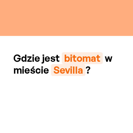
Gdzie jest
bitomat
w
mieście
Sevilla
?