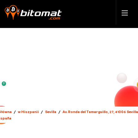
Główna
/
w Hiszpanii
/
Sevilla
/
Av. Ronda del Tamarguillo, 27, 41006 Sevilla
España