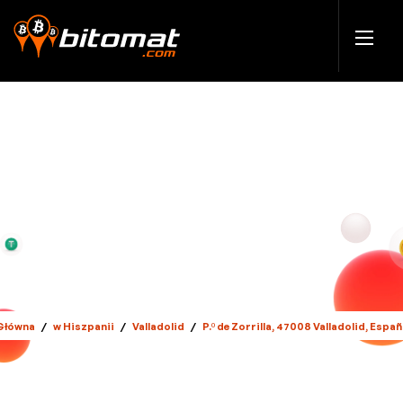
Główna
/
w Hiszpanii
/
Valladolid
/
P.º de Zorrilla, 47008 Valladolid, Españ