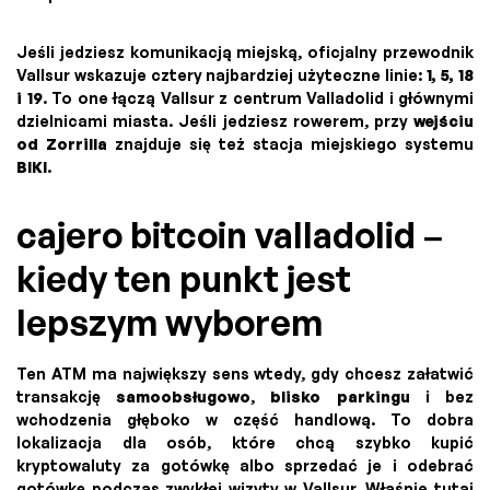
Jeśli jedziesz komunikacją miejską, oficjalny przewodnik
Vallsur wskazuje cztery najbardziej użyteczne linie:
1, 5, 18
i 19
. To one łączą Vallsur z centrum Valladolid i głównymi
dzielnicami miasta. Jeśli jedziesz rowerem, przy
wejściu
od Zorrilla
znajduje się też stacja miejskiego systemu
BIKI
.
cajero bitcoin valladolid –
kiedy ten punkt jest
lepszym wyborem
Ten ATM ma największy sens wtedy, gdy chcesz załatwić
transakcję
samoobsługowo
,
blisko parkingu
i bez
wchodzenia głęboko w część handlową. To dobra
lokalizacja dla osób, które chcą szybko kupić
kryptowaluty za gotówkę albo sprzedać je i odebrać
gotówkę podczas zwykłej wizyty w Vallsur. Właśnie tutaj