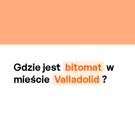
Gdzie jest
bitomat
w
mieście
Valladolid
?