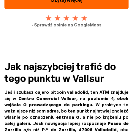
- Sprawdź opinie na GoogleMaps
Jak najszybciej trafić do
tego punktu w Vallsur
Jeśli szukasz cajero bitcoin valladolid, ten ATM znajduje
się w
Centro Comercial Vallsur
, na
poziomie -1
,
obok
wejścia G prowadzącego do parkingu
. W praktyce to
ważniejsze niż sam adres, bo ten punkt najłatwiej znaleźć
właśnie po oznaczeniu
entrada G
, a nie po krążeniu po
całej galerii. Jeśli nawigacja lepiej rozpoznaje
Paseo de
Zorrilla s/n
niż
P.º de Zorrilla, 47008 Valladolid
, oba