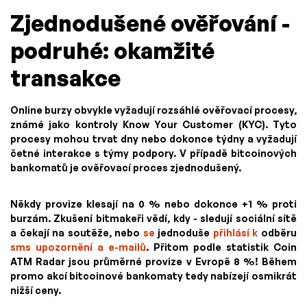
Zjednodušené ověřování -
podruhé: okamžité
transakce
Online burzy obvykle vyžadují rozsáhlé ověřovací procesy,
známé jako kontroly Know Your Customer (KYC). Tyto
procesy mohou trvat dny nebo dokonce týdny a vyžadují
četné interakce s týmy podpory. V případě bitcoinových
bankomatů je ověřovací proces zjednodušený.
Někdy provize klesají na 0 % nebo dokonce +1 % proti
burzám. Zkušení bitmakeři vědí, kdy - sledují sociální sítě
a čekají na soutěže, nebo
se
jednoduše
přihlásí k
odběru
sms upozornění a e-mailů
. Přitom podle statistik Coin
ATM Radar jsou průměrné provize v Evropě 8 %! Během
promo akcí bitcoinové bankomaty tedy nabízejí osmikrát
nižší ceny.