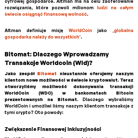
cyfrowej gospodarce. Altman ma na celu zaoferowanie
rozwiązania, które pozwoli milionom
ludzi na całym
świecie osiągnąć finansową wolność
.
Altman definiuje misję
WorldCoin
jako „
globalna
gospodarka należy do wszystkich
”.
Bitomat: Dlaczego Wprowadzamy
Transakcje Worldcoin (Wld)?
Jako zespół
Bitomat
nieustannie oferujemy naszym
klientom nowe możliwości w świecie kryptowalut. Teraz
otworzyliśmy możliwość dokonywania transakcji
WorldCoin (WDC) w bankomatach Bitcoin
prezentowanych na Bitomat.
Dlaczego wybraliśmy
WorldCoin i umożliwi liśmy naszym klientom transakcje z
tymi crypto? Oto powody:
Zwiększenie Finansowej Inkluzyjności