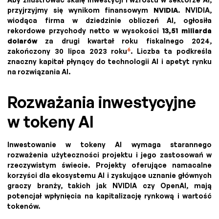
przyjrzyjmy się wynikom finansowym
NVIDIA
. NVIDIA,
wiodąca firma w dziedzinie obliczeń AI, ogłosiła
rekordowe przychody netto w wysokości
13,51 miliarda
dolarów
za drugi kwartał roku fiskalnego 2024,
6
zakończony 30 lipca 2023 roku
. Liczba ta podkreśla
znaczny kapitał płynący do technologii AI i apetyt rynku
na rozwiązania AI.
Rozważania inwestycyjne
w tokeny AI
Inwestowanie w tokeny AI wymaga starannego
rozważenia użyteczności projektu i jego zastosowań w
rzeczywistym świecie. Projekty oferujące namacalne
korzyści dla ekosystemu AI i zyskujące uznanie głównych
graczy branży, takich jak NVIDIA czy OpenAI, mają
potencjał wpłynięcia na kapitalizację rynkową i wartość
tokenów.