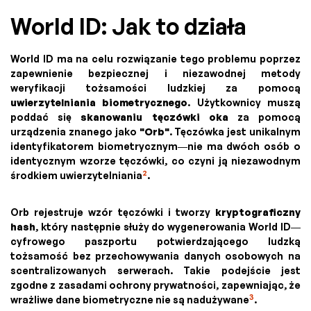
World ID: Jak to działa
World ID ma na celu rozwiązanie tego problemu poprzez
zapewnienie bezpiecznej i niezawodnej metody
weryfikacji tożsamości ludzkiej za pomocą
uwierzytelniania biometrycznego
. Użytkownicy muszą
poddać się
skanowaniu tęczówki oka
za pomocą
urządzenia znanego jako
"Orb"
. Tęczówka jest unikalnym
identyfikatorem biometrycznym—nie ma dwóch osób o
identycznym wzorze tęczówki, co czyni ją niezawodnym
2
środkiem uwierzytelniania
.
Orb rejestruje wzór tęczówki i tworzy
kryptograficzny
hash
, który następnie służy do wygenerowania World ID—
cyfrowego paszportu potwierdzającego ludzką
tożsamość bez przechowywania danych osobowych na
scentralizowanych serwerach. Takie podejście jest
zgodne z zasadami ochrony prywatności, zapewniając, że
3
wrażliwe dane biometryczne nie są nadużywane
.