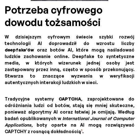
Potrzeba cyfrowego
dowodu tożsamości
W dzisiejszym cyfrowym świecie szybki rozwój
technologii AI doprowadził do wzrostu liczby
deepfake'ów
oraz botów AI, które mogą naśladować
ludzkie zachowanie online. Deepfake to syntetyczne
media, w których wizerunek jednej osoby jest
zastępowany przez inną, często w sposób przekonujący.
Stwarza to znaczące wyzwania w weryfikacji
autentycznych interakcji ludzkich w sieci.
Tradycyjne systemy
CAPTCHA
, zaprojektowane do
odróżniania ludzi od botów, stają się mniej skuteczne,
ponieważ algorytmy AI coraz łatwiej je omijają. Według
badań opublikowanych w
International Journal of Computer
Applications
, boty oparte na AI mogą rozwiązywać
1
CAPTCHY z rosnącą dokładnością
.