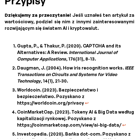
Przypisy
Dziękujemy za przeczytanie!
Jeśli uznałeś ten artykuł za
wartościowy, podziel się nim z innymi zainteresowanymi
rozwijającym się światem AI i kryptowalut.
Gupta, P., & Thakur, P. (2020). CAPTCHA and its
Alternatives: A Review.
International Journal of
Computer Applications
, 176(31), 8-13.
Daugman, J. (2004). How iris recognition works.
IEEE
Transactions on Circuits and Systems for Video
Technology
, 14(1), 21-30.
Worldcoin. (2023). Bezpieczeństwo i
bezpieczeństwo. Pozyskano z
https://worldcoin.org/privacy
↩
CoinMarketCap. (2023). Tokeny AI & Big Data według
kapitalizacji rynkowej. Pozyskano z
https://coinmarketcap.com/view/ai-big-data/
↩
Investopedia. (2020). Bańka dot-com. Pozyskano z