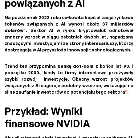
powiązanych z AI
Na październik 2023 roku całkowita kapitalizacja rynkowa
tokenów związanych z AI wynosi około
37 miliardów
4
dolarów
. Sektor AI w rynku kryptowalut odnotował
znaczny wzrost w ciągu ostatnich dwóch lat, napędzany
znaczącymi inwestycjami ze strony interesariuszy, którzy
dostrzegają w AI przyszłość innowacji technologicznych.
Trend ten przypomina
bańkę dot-com
z końca lat 90. i
początku 2000., kiedy to firmy internetowe przeżywały
szybki rozwój i inwestycje. Obecny wzrost projektów
związanych z AI sugeruje podobny wzorzec, wskazując na
5
silne zaufanie inwestorów do potencjału tego sektora
.
Przykład: Wyniki
finansowe NVIDIA
Aby zilustrować skalę inwestycji i wzrostu w sektorze AI,