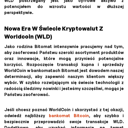
WLD postrzegany jest jako cyfrowe aktywo z
potencjałem do wzrostu wartości w dłuższej
perspektywie.
Nowa Era W Świecie Kryptowalut Z
Worldcoin (WLD)
Jako rodzina Bitomat intensywnie pracujemy nad tym,
aby zaoferować Państwu szeroki asortyment produktów
oraz innowacje, które mogą przynieść potencjalne
korzyści. Rozpoczęcie transakcji kupna i sprzedaży
WorldCoin w bankomatach Bitomat jest dowodem naszej
determinacji, aby zapewnić naszym klientom większy
wybór. W szybko rozwijającym się świecie technologii z
radością śledzimy nowinki i jesteśmy szczęśliwi, mogąc je
Państwu zaoferować.
Jeśli chcesz poznać WorldCoin i skorzystać z tej okazji,
odwiedź najbliższy
bankomat Bitcoin
, aby szybko i
bezpiecznie przeprowadzić swoje transakcje WLD.
Dodatkowo, aby uzyskać informacje na temat