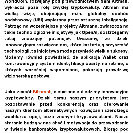
WorldCoin, rozwijany pod przewodnictwem
Sam Altman
,
wykracza poza rolę zwykłej kryptowaluty. Altman ma
wielką wizję, obejmującą m.in. globalny dochód
podstawowy (
UBI
) wspierany przez sztuczną inteligencję.
Patrząc na wcześniejsze projekty Altmana, zwłaszcza na
takie technologiczne inicjatywy jak
OpenAI
, dostrzegamy
tutaj znaczący potencjał. Uważamy, że dzięki
innowacyjnym rozwiązaniom, które kształtują przyszłość
technologii, ta inicjatywa może przynieść wielkie sukcesy.
Możemy również powiedzieć, że aplikacja Wallet oraz
kontrowersyjny system identyfikacji oparty na retinie, o
których wcześniej wspomniano, pokazują prawdziwą
wizjonerską postawę.
Jako zespół
Bitomat
, nieustannie śledzimy innowacyjne
kryptowaluty. Dzięki temu naszym priorytetem jest
pozostawanie przed konkurencją oraz oferowanie
naszym klientom alternatywnych rozwiązań i szerokiego
wachlarza opcji, poza znanymi kryptowalutami. Nasze
starania budzą w nas chęć i motywację do przewodzenia
w świecie bankomatów kryptowalutowych. Biorąc pod