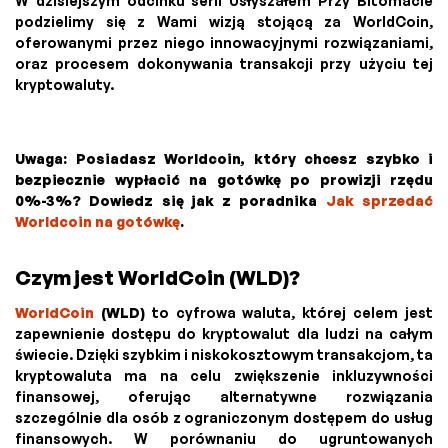
W dzisiejszym odcinku serii Usłyszałem Przy Bitomacie
podzielimy się z Wami wizją stojącą za WorldCoin,
oferowanymi przez niego innowacyjnymi rozwiązaniami,
oraz procesem dokonywania transakcji przy użyciu tej
kryptowaluty.
Uwaga: Posiadasz Worldcoin, który chcesz szybko i
bezpiecznie wypłacić na gotówkę po prowizji rzędu
0%-3%? Dowiedz się jak z poradnika
Jak sprzedać
Worldcoin na gotówkę
.
Czym jest WorldCoin (WLD)?
WorldCoin
(WLD)
to cyfrowa waluta, której celem jest
zapewnienie dostępu do kryptowalut dla ludzi na całym
świecie. Dzięki szybkim i niskokosztowym transakcjom, ta
kryptowaluta ma na celu zwiększenie inkluzywności
finansowej, oferując alternatywne rozwiązania
szczególnie dla osób z ograniczonym dostępem do usług
finansowych. W porównaniu do ugruntowanych