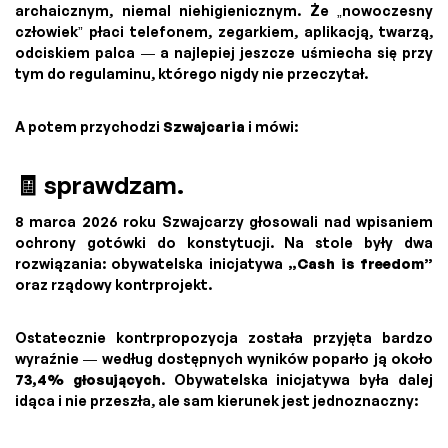
archaicznym, niemal niehigienicznym. Że „nowoczesny
człowiek” płaci telefonem, zegarkiem, aplikacją, twarzą,
odciskiem palca — a najlepiej jeszcze uśmiecha się przy
tym do regulaminu, którego nigdy nie przeczytał.
A potem przychodzi
Szwajcaria
i mówi:
🧾 sprawdzam.
8 marca 2026 roku Szwajcarzy głosowali nad wpisaniem
ochrony gotówki do konstytucji. Na stole były dwa
rozwiązania: obywatelska inicjatywa
„Cash is freedom”
oraz rządowy kontrprojekt.
Ostatecznie kontrpropozycja została przyjęta bardzo
wyraźnie — według dostępnych wyników poparło ją około
73,4% głosujących
. Obywatelska inicjatywa była dalej
idąca i nie przeszła, ale sam kierunek jest jednoznaczny: