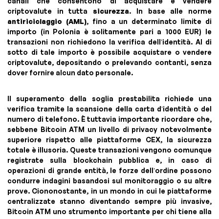
canali che consentono di acquistare e vendere
criptovalute in tutta
sicurezza
. In base alle norme
antiriciclaggio (AML)
, fino a un determinato limite di
importo (in Polonia è solitamente pari a 1000 EUR) le
transazioni non richiedono la verifica dell’identità. Al di
sotto di tale importo è possibile acquistare o vendere
criptovalute, depositando o prelevando contanti, senza
dover fornire alcun dato personale.
Il superamento della soglia prestabilita richiede una
verifica tramite la scansione della carta d’identità o del
numero di telefono. È tuttavia importante ricordare che,
sebbene Bitcoin ATM un livello di privacy notevolmente
superiore rispetto alle piattaforme CEX, la sicurezza
totale è illusoria. Queste transazioni vengono comunque
registrate sulla blockchain pubblica e, in caso di
operazioni di grande entità, le forze dell’ordine possono
condurre indagini basandosi sul monitoraggio o su altre
prove. Ciononostante, in un mondo in cui le piattaforme
centralizzate stanno diventando sempre più invasive,
Bitcoin ATM uno strumento importante per chi tiene alla