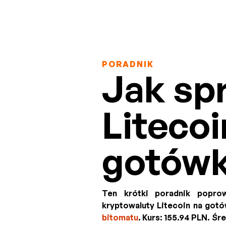
PORADNIK
Jak sp
Litecoi
gotów
Ten krótki poradnik popro
kryptowaluty Litecoin na got
bitomatu
. Kurs:
155.94 PLN
. Śr