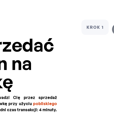
KROK 1
rzedać
n na
kę
wadzi Cię przez sprzedaż
ówkę przy użyciu
pobliskiego
edni czas transakcji: 4 minuty.