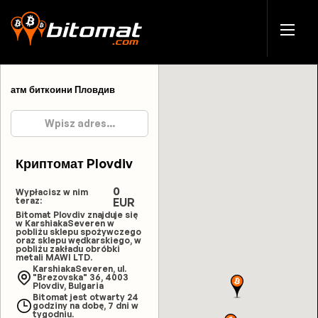
атм биткоини Пловдив
Криптомат Plovdiv
0
Wypłacisz w nim
teraz:
EUR
Bitomat Plovdiv znajduje się
w KarshiakaSeveren w
pobliżu sklepu spożywczego
oraz sklepu wędkarskiego, w
pobliżu zakładu obróbki
metali MAWI LTD.
KarshiakaSeveren, ul.
"Brezovska" 36, 4003
Plovdiv, Bulgaria
Bitomat jest otwarty 24
godziny na dobę, 7 dni w
tygodniu.