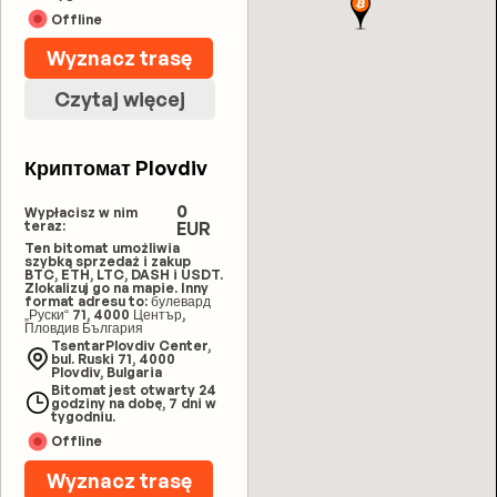
Offline
Wyznacz trasę
Czytaj więcej
Криптомат Plovdiv
0
Wypłacisz w nim
teraz:
EUR
Ten bitomat umożliwia
szybką sprzedaż i zakup
BTC, ETH, LTC, DASH i USDT.
Zlokalizuj go na mapie. Inny
format adresu to: булевард
„Руски“ 71, 4000 Център,
Пловдив България
TsentarPlovdiv Center,
bul. Ruski 71, 4000
Plovdiv, Bulgaria
Bitomat jest otwarty 24
godziny na dobę, 7 dni w
tygodniu.
Offline
Wyznacz trasę