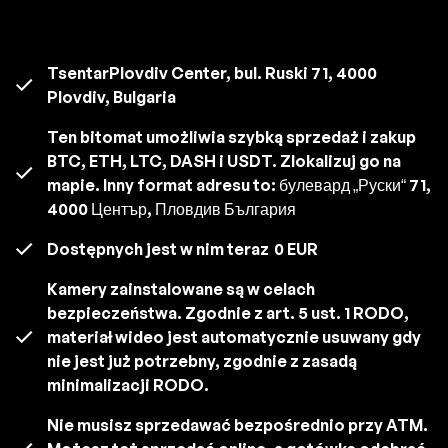
TsentarPlovdiv Center, bul. Ruski 71, 4000
Plovdiv, Bulgaria
Ten bitomat umożliwia szybką sprzedaż i zakup
BTC, ETH, LTC, DASH i USDT. Zlokalizuj go na
mapie. Inny format adresu to: булевард „Руски“ 71,
4000 Център, Пловдив България
Dostępnych jest w nim teraz
0 EUR
Kamery zainstalowane są w celach
bezpieczeństwa. Zgodnie z art. 5 ust. 1 RODO,
materiał wideo jest automatycznie usuwany gdy
nie jest już potrzebny, zgodnie z zasadą
minimalizacji RODO.
Nie musisz sprzedawać bezpośrednio przy ATM.