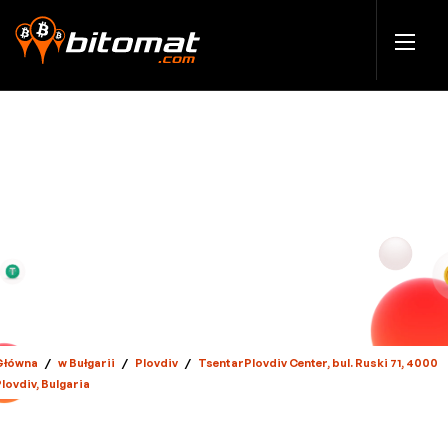
Główna
/
w Bułgarii
/
Plovdiv
/
TsentarPlovdiv Center, bul. Ruski 71, 4000
lovdiv, Bulgaria