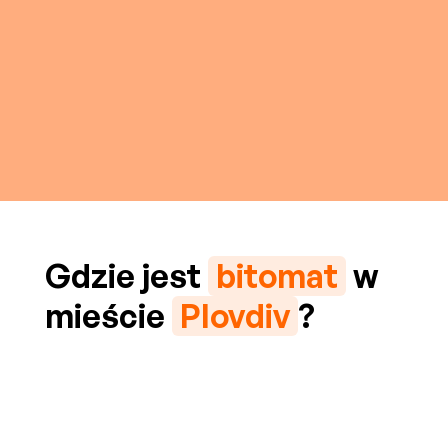
Gdzie jest
bitomat
w
mieście
Plovdiv
?