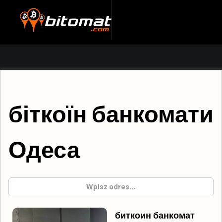
біткоїн банкомати
Одеса
биткоин банкомат