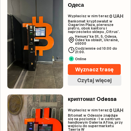
Одеса
0 UAH
Wypłacisz w nim teraz:
Bankomat kryptowalut w
Gagarinn Plaza, pierwsze
piętro, obok kantoru i
naprzeciwko sklepu „Citrus”.
Henuez'ka St, 5, Odesa,
Odes'ka oblast, Ukraine,
65000
Codziennie od 10:00 do
21:00.
Online
Wyznacz trasę
Czytaj więcej
криптомат Odessa
0 UAH
Wypłacisz w nim teraz:
Bitomat w Odessie znajduje
się na poziomie -1 w centrum
handlowym Galeria Afina, przy
wejściu do supermarketu
Tawria W