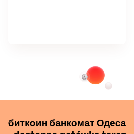
биткоин банкомат Одеса