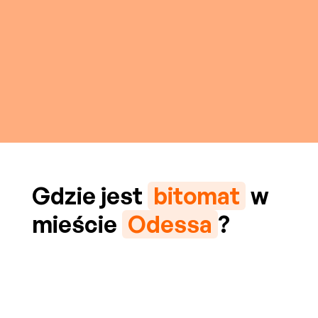
Gdzie jest
bitomat
w
mieście
Odessa
?