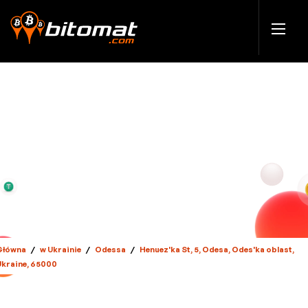
Główna
/
w Ukrainie
/
Odessa
/
Henuez'ka St, 5, Odesa, Odes'ka oblast,
Ukraine, 65000