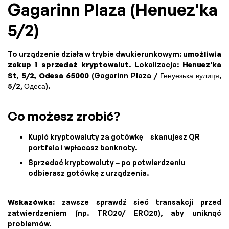
Gagarinn Plaza (Henuez'ka
5/2)
To urządzenie działa w trybie dwukierunkowym:
umożliwia
zakup i sprzedaż kryptowalut
. Lokalizacja:
Henuez'ka
St, 5/2, Odesa 65000
(Gagarinn Plaza / Генуезька вулиця,
5/2, Одеса).
Co możesz zrobić?
Kupić kryptowaluty za gotówkę – skanujesz QR
portfela i wpłacasz banknoty.
Sprzedać kryptowaluty – po potwierdzeniu
odbierasz gotówkę z urządzenia.
Wskazówka:
zawsze sprawdź sieć transakcji przed
zatwierdzeniem (np. TRC20/ ERC20), aby uniknąć
problemów.