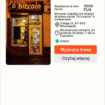
3000
Wypłacisz w nim
teraz:
PLN
Bitomat znajduję się między
studiem mody "Afrodyta" a
lombardem.
3 Maja 13, 87-800
Włocławek
Bitomat jest otwarty 24
godziny na dobę, 7 dni w
tygodniu.
Online
Wyznacz trasę
Czytaj więcej