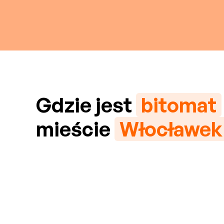
Gdzie jest
bitomat
mieście
Włocławek