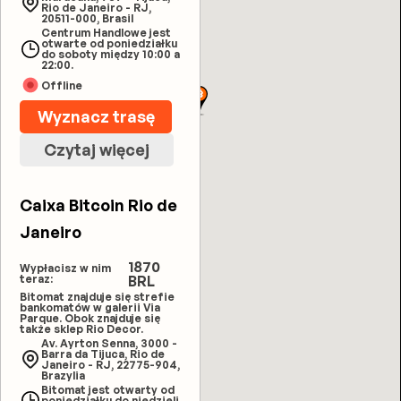
Rio de Janeiro - RJ,
20511-000, Brasil
Centrum Handlowe jest
otwarte od poniedziałku
do soboty między 10:00 a
22:00.
Offline
Wyznacz trasę
Czytaj więcej
Caixa Bitcoin Rio de
Janeiro
1870
Wypłacisz w nim
teraz:
BRL
Bitomat znajduje się strefie
bankomatów w galerii Via
Parque. Obok znajduje się
także sklep Rio Decor.
Av. Ayrton Senna, 3000 -
Barra da Tijuca, Rio de
Janeiro - RJ, 22775-904,
Brazylia
Bitomat jest otwarty od
poniedziałku do niedzieli