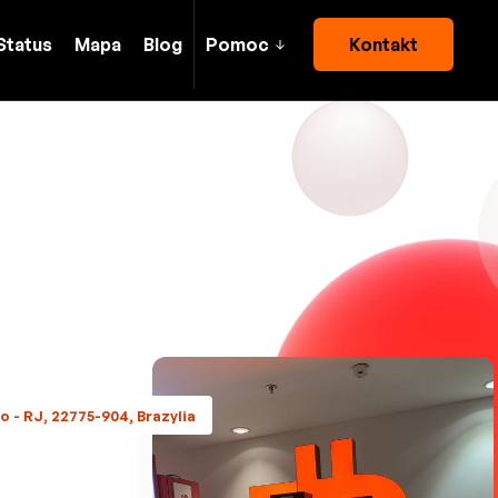
Status
Mapa
Blog
Pomoc
Kontakt
ro - RJ, 22775-904, Brazylia