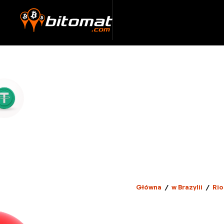
Główna
/
w Brazylii
/
Rio