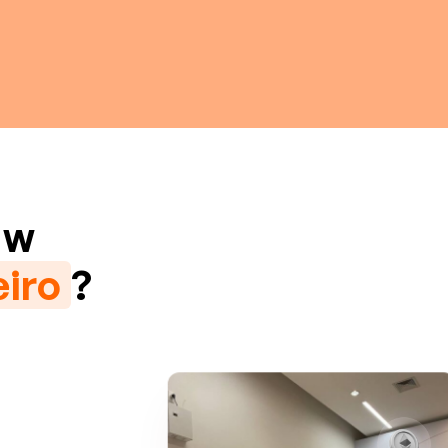
w
eiro
?