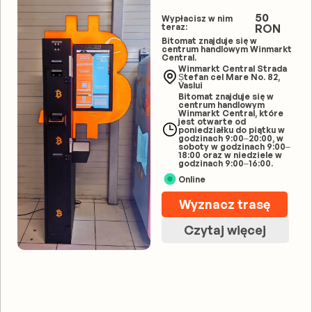
50
Wypłacisz w nim
teraz:
RON
Bitomat znajduje się w
centrum handlowym Winmarkt
Central.
Winmarkt Central Strada
Ștefan cel Mare No. 82,
Vaslui
Bitomat znajduje się w
centrum handlowym
Winmarkt Central, które
jest otwarte od
poniedziałku do piątku w
godzinach 9:00–20:00, w
soboty w godzinach 9:00–
18:00 oraz w niedziele w
godzinach 9:00–16:00.
Online
Wyznacz trasę
Czytaj więcej