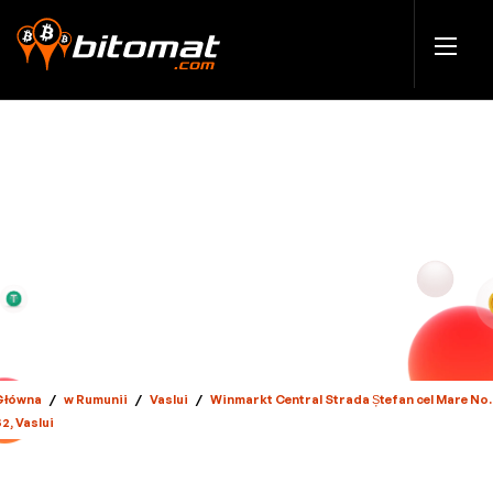
Główna
/
w Rumunii
/
Vaslui
/
Winmarkt Central Strada Ștefan cel Mare No.
2, Vaslui