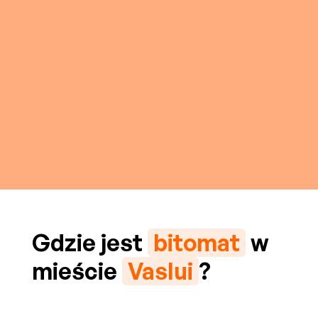
Gdzie jest
bitomat
w
mieście
Vaslui
?