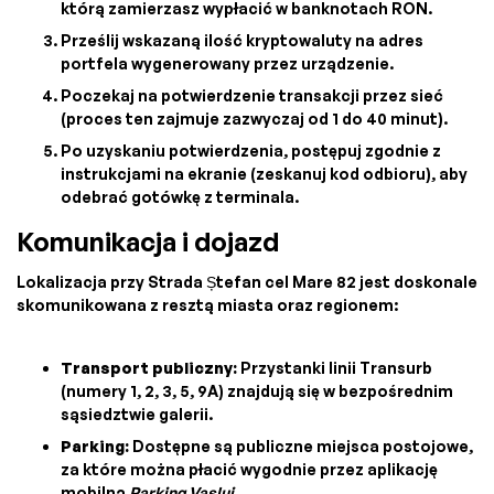
którą zamierzasz wypłacić w banknotach RON.
Prześlij wskazaną ilość kryptowaluty na adres
portfela wygenerowany przez urządzenie.
Poczekaj na potwierdzenie transakcji przez sieć
(proces ten zajmuje zazwyczaj od 1 do 40 minut).
Po uzyskaniu potwierdzenia, postępuj zgodnie z
instrukcjami na ekranie (zeskanuj kod odbioru), aby
odebrać gotówkę z terminala.
Komunikacja i dojazd
Lokalizacja przy Strada Ștefan cel Mare 82 jest doskonale
skomunikowana z resztą miasta oraz regionem:
Transport publiczny:
Przystanki linii Transurb
(numery 1, 2, 3, 5, 9A) znajdują się w bezpośrednim
sąsiedztwie galerii.
Parking:
Dostępne są publiczne miejsca postojowe,
za które można płacić wygodnie przez aplikację
mobilną
Parking Vaslui
.