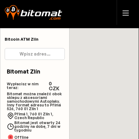
Bitcoin ATM Zlín
Bitomat Zlín
0
Wypłacisz w nim
teraz:
CZK
Bitomat można znaleźć obok
sklepu z akcesoriami
samochodowymi Autoplaky.
Inny format adresu to Přímá
526, 760 01 Zlín 1
Přímá 1, 760 01 Zlín 1,
Czech Republic
Bitomat jest otwarty 24
godziny na dobę, 7 dni w
tygodniu
Offline