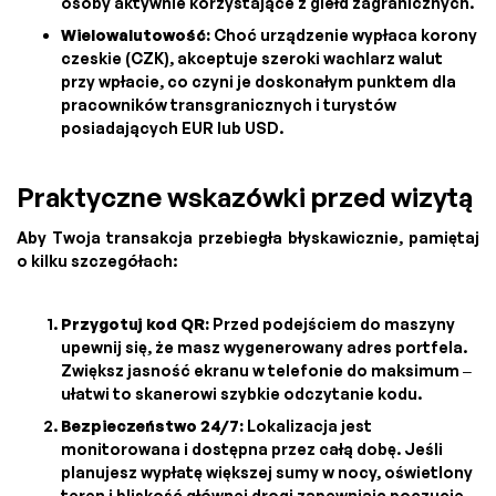
osoby aktywnie korzystające z giełd zagranicznych.
Wielowalutowość:
Choć urządzenie wypłaca korony
czeskie (CZK), akceptuje szeroki wachlarz walut
przy wpłacie, co czyni je doskonałym punktem dla
pracowników transgranicznych i turystów
posiadających EUR lub USD.
Praktyczne wskazówki przed wizytą
Aby Twoja transakcja przebiegła błyskawicznie, pamiętaj
o kilku szczegółach:
Przygotuj kod QR:
Przed podejściem do maszyny
upewnij się, że masz wygenerowany adres portfela.
Zwiększ jasność ekranu w telefonie do maksimum –
ułatwi to skanerowi szybkie odczytanie kodu.
Bezpieczeństwo 24/7:
Lokalizacja jest
monitorowana i dostępna przez całą dobę. Jeśli
planujesz wypłatę większej sumy w nocy, oświetlony
teren i bliskość głównej drogi zapewniają poczucie