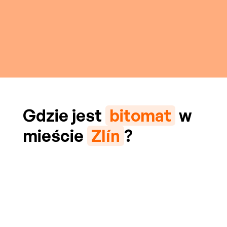
Gdzie jest
bitomat
w
mieście
Zlín
?