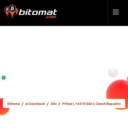
Główna
/
w Czechach
/
Zlín
/
Přímá 1, 760 01 Zlín 1, Czech Republic