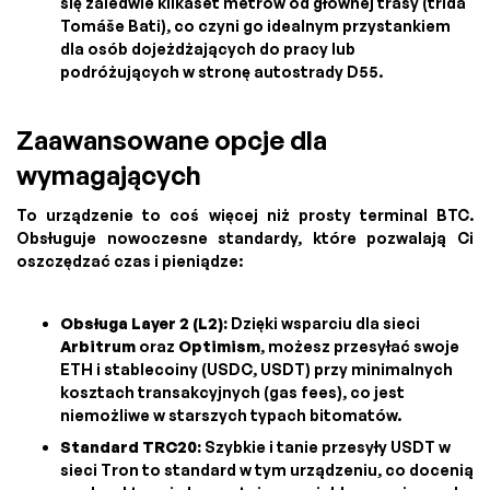
się zaledwie kilkaset metrów od głównej trasy (třída
Tomáše Bati), co czyni go idealnym przystankiem
dla osób dojeżdżających do pracy lub
podróżujących w stronę autostrady D55.
Zaawansowane opcje dla
wymagających
To urządzenie to coś więcej niż prosty terminal BTC.
Obsługuje nowoczesne standardy, które pozwalają Ci
oszczędzać czas i pieniądze:
Obsługa Layer 2 (L2):
Dzięki wsparciu dla sieci
Arbitrum
oraz
Optimism
, możesz przesyłać swoje
ETH i stablecoiny (USDC, USDT) przy minimalnych
kosztach transakcyjnych (gas fees), co jest
niemożliwe w starszych typach bitomatów.
Standard TRC20:
Szybkie i tanie przesyły USDT w
sieci Tron to standard w tym urządzeniu, co docenią