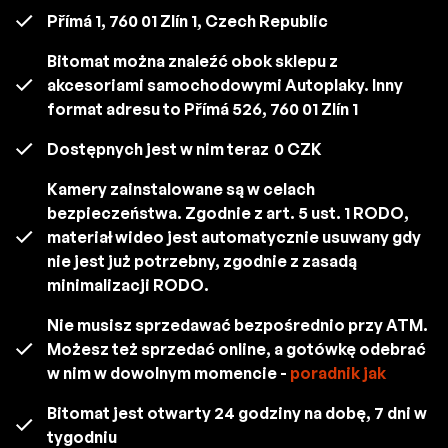
Přímá 1, 760 01 Zlín 1, Czech Republic
Bitomat można znaleźć obok sklepu z
akcesoriami samochodowymi Autoplaky. Inny
format adresu to Přímá 526, 760 01 Zlín 1
Dostępnych jest w nim teraz
0 CZK
Kamery zainstalowane są w celach
bezpieczeństwa. Zgodnie z art. 5 ust. 1 RODO,
materiał wideo jest automatycznie usuwany gdy
nie jest już potrzebny, zgodnie z zasadą
minimalizacji RODO.
Nie musisz sprzedawać bezpośrednio przy ATM.
Możesz też sprzedać online, a gotówkę odebrać
w nim w dowolnym momencie -
poradnik jak
Bitomat jest otwarty 24 godziny na dobę, 7 dni w
tygodniu