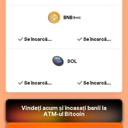
BNB
(bsc)
Se încarcă...
Se încarcă...
SOL
Se încarcă...
Se încarcă...
Vindeți acum și încasați banii la
ATM-ul Bitcoin