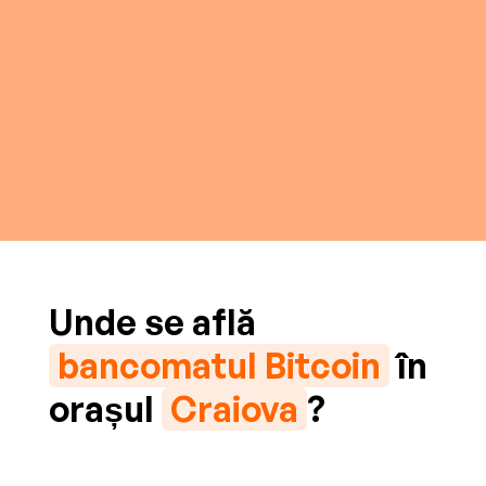
Unde se află
bancomatul Bitcoin
în
orașul
Craiova
?