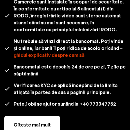
Camerele sunt instalate în scopuri de securitate.
În conformitate cu articolul 5 alineatul (1) din
RODO, înregistrările video sunt șterse automat
atunci când nu mai sunt necesare, în
conformitate cu principiul minimizării RODO.
Nu trebuie să vinzi direct la bancomat. Poți vinde
și online, iar banii îi poți ridica de acolo oricând –
ghidul explicativ despre cum să
Bancomatul este deschis 24 de ore pe zi, 7 zile pe
săptămână
Verificarea KYC se aplică începând de la limita
afișată în partea de sus a paginii principale.
Puteți obține ajutor sunând la
+40 773347752
Citește mai mult