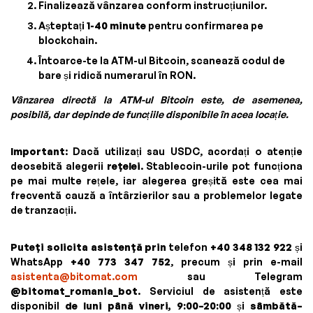
Finalizează vânzarea conform instrucțiunilor.
Așteptați
1-40 minute
pentru confirmarea pe
blockchain.
Întoarce-te la ATM-ul Bitcoin, scanează codul de
bare și ridică numerarul în RON.
Vânzarea directă la ATM-ul Bitcoin este, de asemenea,
posibilă, dar depinde de funcțiile disponibile în acea locație.
Important
: Dacă utilizați sau USDC, acordați o atenție
deosebită alegerii
rețelei
. Stablecoin-urile pot funcționa
pe mai multe rețele, iar alegerea greșită este cea mai
frecventă cauză a întârzierilor sau a problemelor legate
de tranzacții.
Puteți solicita asistență prin
telefon
+40 348 132 922
și
WhatsApp
+40 773 347 752
, precum și prin e-mail
asistenta@bitomat.com
sau Telegram
@bitomat_romania_bot
. Serviciul de asistență este
disponibil
de luni până vineri, 9:00–20:00
și
sâmbătă–