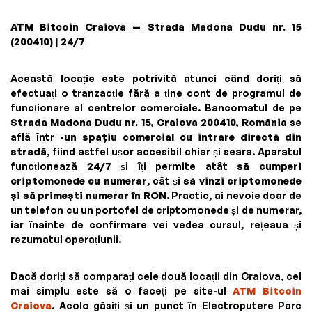
ATM Bitcoin Craiova — Strada Madona Dudu nr. 15
(200410) | 24/7
Această locație este potrivită atunci când doriți să
efectuați o tranzacție fără a ține cont de programul de
funcționare al centrelor comerciale. Bancomatul de pe
Strada Madona Dudu nr. 15, Craiova 200410, România
se
află într
-un spațiu comercial cu intrare directă din
stradă
, fiind astfel ușor accesibil chiar și seara. Aparatul
funcționează
24/7
și îți permite atât
să cumperi
criptomonede cu numerar
, cât și
să vinzi criptomonede
și să primești numerar în RON
. Practic, ai nevoie doar de
un telefon cu un portofel de criptomonede și de numerar,
iar înainte de confirmare vei vedea cursul, rețeaua și
rezumatul operațiunii.
Dacă doriți să comparați cele două locații din Craiova, cel
mai simplu este să o faceți pe site-ul
ATM Bitcoin
Craiova
. Acolo găsiți și un punct în Electroputere Parc