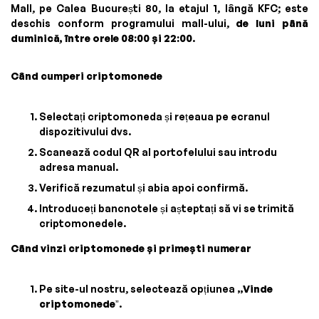
Mall, pe Calea București 80, la etajul 1, lângă KFC; este
deschis conform programului mall-ului,
de luni până
duminică, între orele 08:00 și 22:00
.
Când cumperi criptomonede
Selectați criptomoneda și rețeaua pe ecranul
dispozitivului dvs.
Scanează codul QR al portofelului sau introdu
adresa manual.
Verifică rezumatul și abia apoi confirmă.
Introduceți bancnotele și așteptați să vi se trimită
criptomonedele.
Când vinzi criptomonede și primești numerar
Pe site-ul nostru, selectează opțiunea
„Vinde
criptomonede
”.