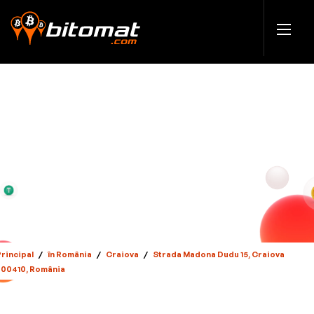
Principal
/
în România
/
Craiova
/
Strada Madona Dudu 15, Craiova
200410, România