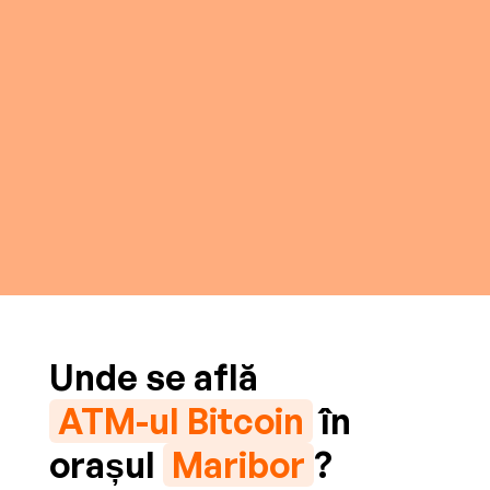
Unde se află
ATM-ul Bitcoin
în
orașul
Maribor
?