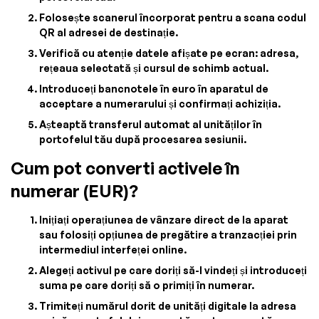
Folosește scanerul încorporat pentru a scana codul
QR al adresei de destinație.
Verifică cu atenție datele afișate pe ecran: adresa,
rețeaua selectată și cursul de schimb actual.
Introduceți bancnotele în euro în aparatul de
acceptare a numerarului și confirmați achiziția.
Așteaptă transferul automat al unităților în
portofelul tău după procesarea sesiunii.
Cum pot converti activele în
numerar (EUR)?
Inițiați operațiunea de vânzare direct de la aparat
sau folosiți opțiunea de pregătire a tranzacției prin
intermediul interfeței online.
Alegeți activul pe care doriți să-l vindeți și introduceți
suma pe care doriți să o primiți în numerar.
Trimiteți numărul dorit de unități digitale la adresa