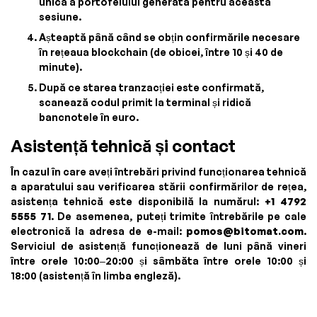
unică a portofelului generată pentru această
sesiune.
Așteaptă până când se obțin confirmările necesare
în rețeaua blockchain (de obicei, între 10 și 40 de
minute).
După ce starea tranzacției este confirmată,
scanează codul primit la terminal și ridică
bancnotele în euro.
Asistență tehnică și contact
În cazul în care aveți întrebări privind funcționarea tehnică
a aparatului sau verificarea stării confirmărilor de rețea,
asistența tehnică este disponibilă la numărul:
+1 4792
5555 71
. De asemenea, puteți trimite întrebările pe cale
electronică la adresa de e-mail:
pomos@bitomat.com
.
Serviciul de asistență funcționează de luni până vineri
între orele 10:00–20:00 și sâmbăta între orele 10:00 și
18:00 (asistență în limba engleză).