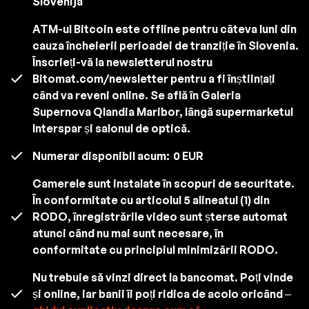
Slovenija
ATM-ul Bitcoin este offline pentru câteva luni din
cauza încheierii perioadei de tranziție în Slovenia.
Înscrieți-vă la newsletterul nostru
Bitomat.com/newsletter pentru a fi înștiințați
când va reveni online. Se află în Galeria
Supernova Qlandia Maribor, lângă supermarketul
Interspar și salonul de optică.
Numerar disponibil acum:
0 EUR
Camerele sunt instalate în scopuri de securitate.
În conformitate cu articolul 5 alineatul (1) din
RODO, înregistrările video sunt șterse automat
atunci când nu mai sunt necesare, în
conformitate cu principiul minimizării RODO.
Nu trebuie să vinzi direct la bancomat. Poți vinde
și online, iar banii îi poți ridica de acolo oricând –