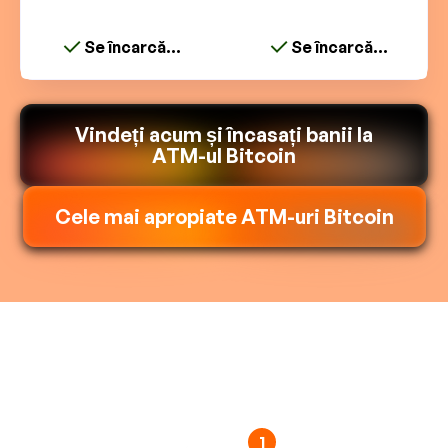
Se încarcă...
Se încarcă...
Vindeți acum și încasați banii la
ATM-ul Bitcoin
Cele mai apropiate ATM-uri Bitcoin
1