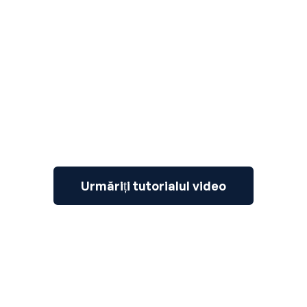
3
Urmăriți tutorialul video