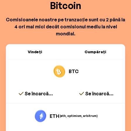
Bitcoin
Comisioanele noastre pe tranzacție sunt cu 2 până la
4 ori mai mici decât comisionul mediu la nivel
mondial.
Vindeți
Cumpărați
BTC
Se încarcă...
Se încarcă...
ETH
(eth, optimism, arbitrum)