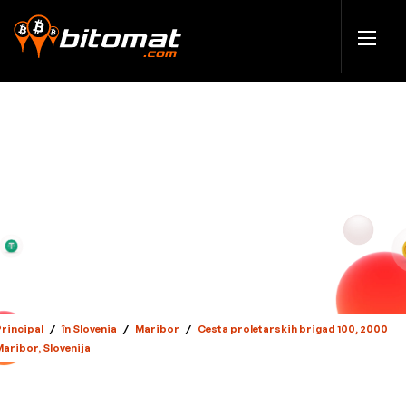
Principal
/
în Slovenia
/
Maribor
/
Cesta proletarskih brigad 100, 2000
Maribor, Slovenija