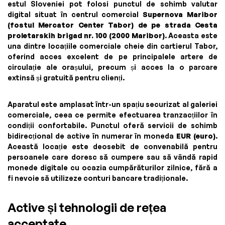
estul Sloveniei pot folosi punctul de schimb valutar
digital situat în centrul comercial
Supernova Maribor
(fostul Mercator Center Tabor) de pe strada Cesta
proletarskih brigad nr. 100 (2000 Maribor)
. Aceasta este
una dintre locațiile comerciale cheie din cartierul Tabor,
oferind acces excelent de pe principalele artere de
circulație ale orașului, precum și acces la o parcare
extinsă și gratuită pentru clienți.
Aparatul este amplasat într-un spațiu securizat al galeriei
comerciale, ceea ce permite efectuarea tranzacțiilor în
condiții confortabile. Punctul oferă servicii de schimb
bidirecțional de active în numerar în moneda
EUR (euro)
.
Această locație este deosebit de convenabilă pentru
persoanele care doresc să cumpere sau să vândă rapid
monede digitale cu ocazia cumpărăturilor zilnice, fără a
fi nevoie să utilizeze conturi bancare tradiționale.
Active și tehnologii de rețea
acceptate