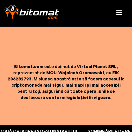
Bitomat.com
este deținut de
Virtual Planet SRL
,
reprezentat de
MOL: Wojciech Gramowski
, cu
EIK
206282793
. Misiunea noastră este să facem accesul la
criptomonede
mai sigur, mai fiabil și mai accesibil
pentru toți, asigurând că toate operațiunile se
desfășoară
conform legislației în vigoare
.
DE DOUĂ ORI ADRESA DESTINATARULUI
SCHIMBĂRILE DE 