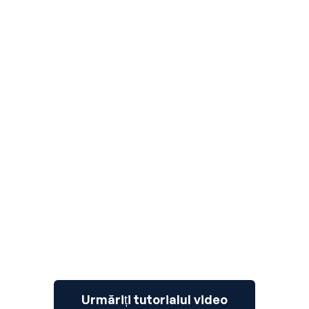
3
Urmăriți tutorialul video