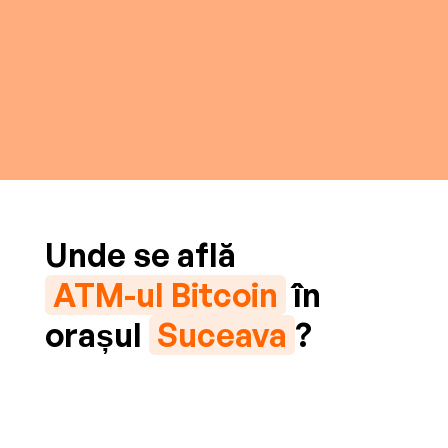
Unde se află
ATM-ul Bitcoin
în
orașul
Suceava
?