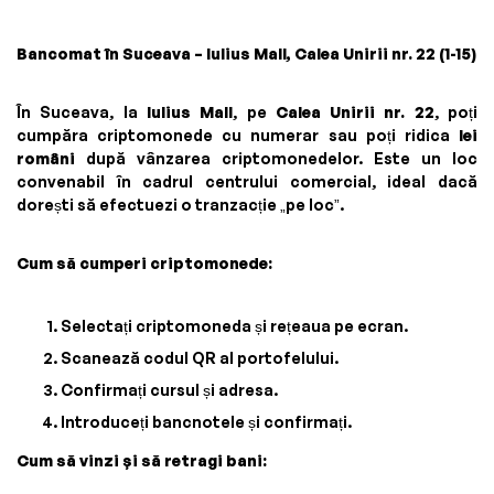
Bancomat în Suceava – Iulius Mall, Calea Unirii nr. 22 (1-15)
În Suceava, la
Iulius Mall
, pe
Calea Unirii nr. 22
, poți
cumpăra criptomonede cu numerar sau poți ridica
lei
români
după vânzarea criptomonedelor. Este un loc
convenabil în cadrul centrului comercial, ideal dacă
dorești să efectuezi o tranzacție „pe loc”.
Cum să cumperi criptomonede:
Selectați criptomoneda și rețeaua pe ecran.
Scanează codul QR al portofelului.
Confirmați cursul și adresa.
Introduceți bancnotele și confirmați.
Cum să vinzi și să retragi bani: