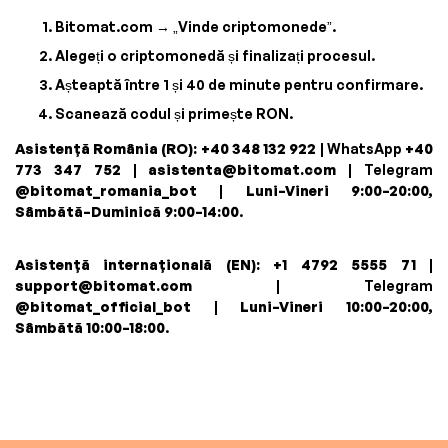
Bitomat.com → „Vinde criptomonede”.
Alegeți o criptomonedă și finalizați procesul.
Așteaptă între 1 și 40 de minute pentru confirmare.
Scanează codul și primește RON.
Asistență România (RO):
+40 348 132 922
| WhatsApp
+40
773 347 752
|
asistenta@bitomat.com
| Telegram
@bitomat_romania_bot
|
Luni–Vineri 9:00–20:00,
Sâmbătă–Duminică 9:00–14:00
.
Asistență internațională (EN):
+1 4792 5555 71
|
support@bitomat.com
| Telegram
@bitomat_official_bot
|
Luni–Vineri 10:00–20:00,
Sâmbătă 10:00–18:00
.