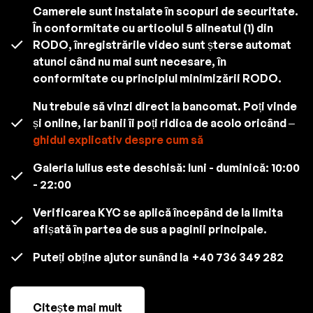
Camerele sunt instalate în scopuri de securitate.
În conformitate cu articolul 5 alineatul (1) din
RODO, înregistrările video sunt șterse automat
atunci când nu mai sunt necesare, în
conformitate cu principiul minimizării RODO.
Nu trebuie să vinzi direct la bancomat. Poți vinde
și online, iar banii îi poți ridica de acolo oricând –
ghidul explicativ despre cum să
Galeria Iulius este deschisă: luni - duminică: 10:00
- 22:00
Verificarea KYC se aplică începând de la limita
afișată în partea de sus a paginii principale.
Puteți obține ajutor sunând la
+40 736 349 282
Citește mai mult