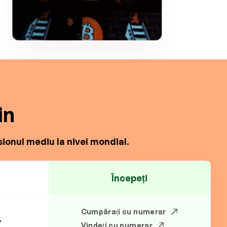
in
ionul mediu la nivel mondial.
Începeți
Cumpărați cu numerar
.
Vindeți cu numerar