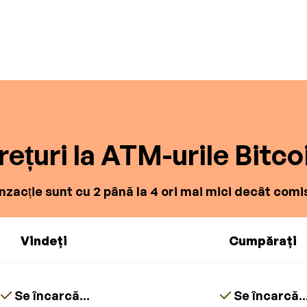
rețuri la ATM-urile Bitco
zacție sunt cu 2 până la 4 ori mai mici decât comis
Vindeți
Cumpărați
Se încarcă...
Se încarcă..