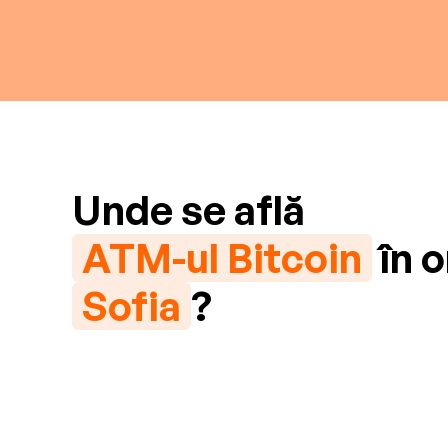
Unde se află
ATM-ul Bitcoin
în o
Sofia
?