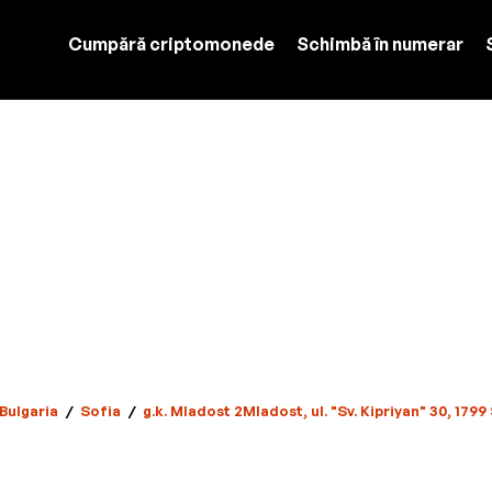
Cumpără criptomonede
Schimbă în numerar
 Bulgaria
/
Sofia
/
g.k. Mladost 2Mladost, ul. "Sv. Kipriyan" 30, 1799