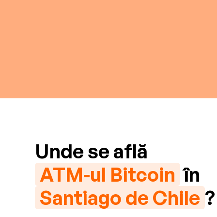
Unde se află
ATM-ul Bitcoin
în
Santiago de Chile
?