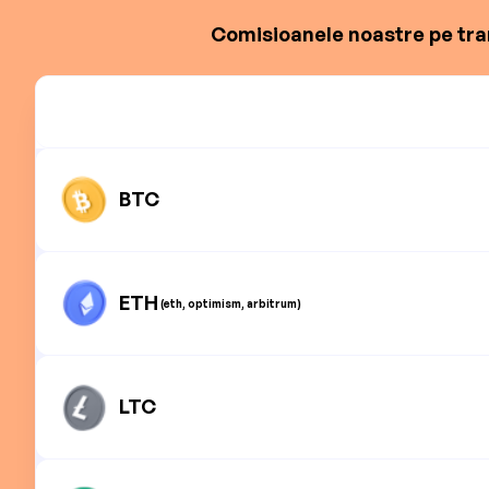
Comisioanele noastre pe tran
BTC
ETH
(eth, optimism, arbitrum)
LTC