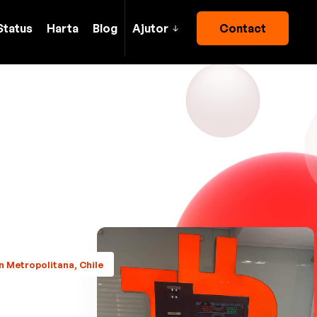
Status
Harta
Blog
Ajutor
Contact
n Metropolitana, Chile