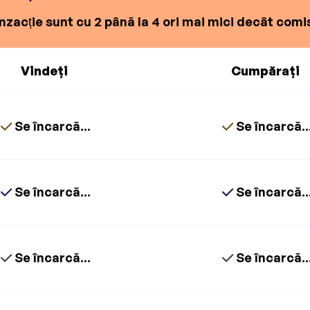
zacție sunt cu 2 până la 4 ori mai mici decât comis
Vindeți
Cumpărați
Se încarcă...
Se încarcă..
Se încarcă...
Se încarcă..
Se încarcă...
Se încarcă..