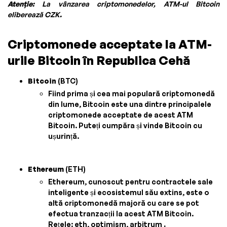
Atenție:
La vânzarea criptomonedelor, ATM-ul Bitcoin
eliberează CZK
.
Criptomonede acceptate la ATM-
urile Bitcoin în Republica Cehă
Bitcoin
(BTC)
Fiind prima și cea mai populară criptomonedă
din lume, Bitcoin este una dintre principalele
criptomonede acceptate de acest ATM
Bitcoin. Puteți cumpăra și vinde Bitcoin cu
ușurință.
Ethereum
(ETH)
Ethereum, cunoscut pentru contractele sale
inteligente și ecosistemul său extins, este o
altă criptomonedă majoră cu care se pot
efectua tranzacții la acest ATM Bitcoin.
Rețele: eth, optimism, arbitrum
.