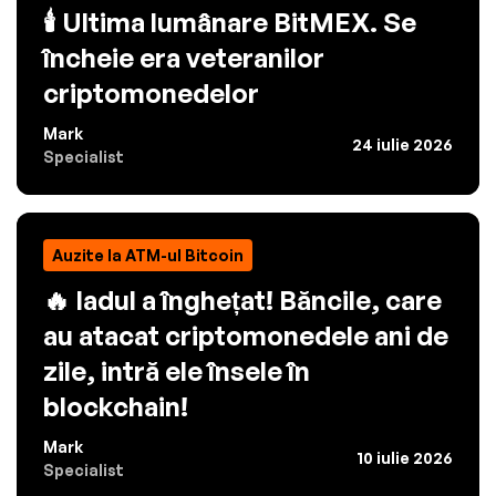
🕯️ Ultima lumânare BitMEX. Se
încheie era veteranilor
criptomonedelor
Mark
24 iulie 2026
Specialist
Auzite la ATM-ul Bitcoin
🔥 Iadul a înghețat! Băncile, care
au atacat criptomonedele ani de
zile, intră ele însele în
blockchain!
Mark
10 iulie 2026
Specialist