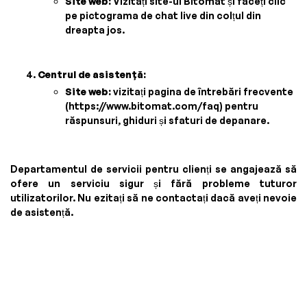
Site web:
Vizitați site-ul Bitomat și faceți clic
pe pictograma de chat live din colțul din
dreapta jos.
Centrul de asistență:
Site web:
vizitați pagina de întrebări frecvente
(https://www.bitomat.com/faq) pentru
răspunsuri, ghiduri și sfaturi de depanare.
Departamentul de servicii pentru clienți se angajează să
ofere un serviciu sigur și fără probleme tuturor
utilizatorilor. Nu ezitați să ne contactați dacă aveți nevoie
de asistență.