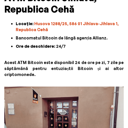
Republica Cehă
Locație
:
Husova 1288/25, 586 01 Jihlava-Jihlava 1,
Republica Cehă
Bancomatul Bitcoin de lângă agenția Allianz.
Ore de deschidere
: 24/7
Acest ATM Bitcoin este disponibil 24 de ore pe zi, 7 zile pe
săptămână pentru entuziaștii Bitcoin și ai altor
criptomonede.