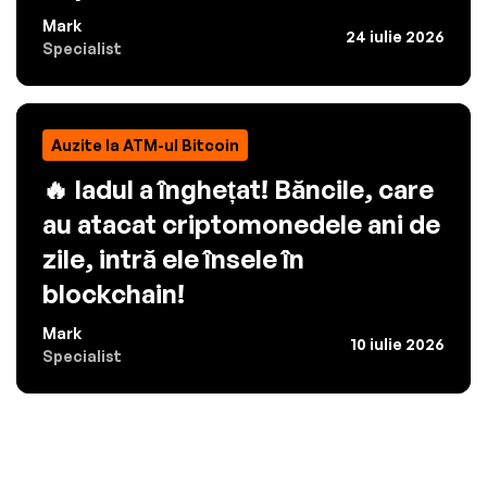
Mark
24 iulie 2026
Specialist
Auzite la ATM-ul Bitcoin
🔥 Iadul a înghețat! Băncile, care
au atacat criptomonedele ani de
zile, intră ele însele în
blockchain!
Mark
10 iulie 2026
Specialist