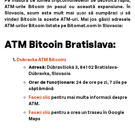
Pe măsură ce lumea criptomonedelor se dezvoltă rapid,
ATM-urile Bitcoin țin pasul cu această expansiune. În
Slovacia, acum este mult mai ușor să cumpărați și să
vindeți Bitcoin la aceste ATM-uri. Mai jos găsiți adresele
ATM-urilor Bitcoin listate pe Bitomat.com în Slovacia:
ATM Bitcoin Bratislava:
Dubravka ATM Bitcoin
:
Adresă:
Dúbravčická 3, 841 02 Bratislava-
Dúbravka, Slovacia
Orar de funcționare:
24 de ore pe zi, 7 zile pe
săptămână
Faceți clic
pentru mai multe informații despre
ATM.
Faceți clic
pentru a crea un traseu în Google
Maps