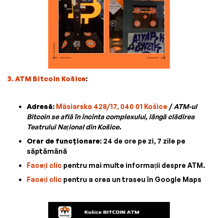
3. ATM Bitcoin Košice
:
Adresă:
Mäsiarska 428/17, 040 01 Košice
/
ATM-ul
Bitcoin se află în incinta complexului, lângă clădirea
Teatrului Național din Košice
.
Orar de funcționare:
24 de ore pe zi, 7 zile pe
săptămână
Faceți clic
pentru mai multe informații despre ATM.
Faceți clic
pentru a crea un traseu în Google Maps