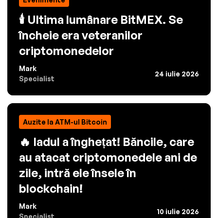
🕯️ Ultima lumânare BitMEX. Se
încheie era veteranilor
criptomonedelor
Mark
24 iulie 2026
Specialist
Auzite la ATM-ul Bitcoin
🔥 Iadul a înghețat! Băncile, care
au atacat criptomonedele ani de
zile, intră ele însele în
blockchain!
Mark
10 iulie 2026
Specialist