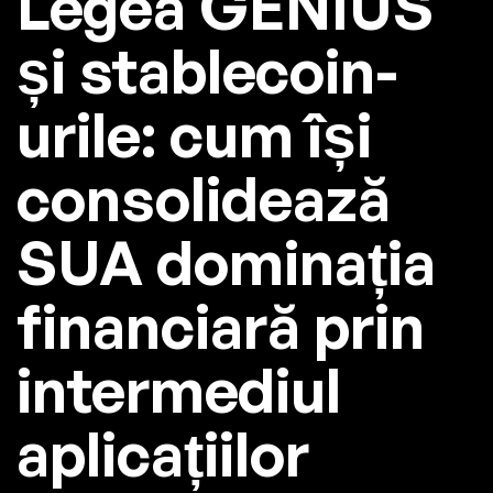
Legea GENIUS
și stablecoin-
urile: cum își
consolidează
SUA dominația
financiară prin
intermediul
aplicațiilor