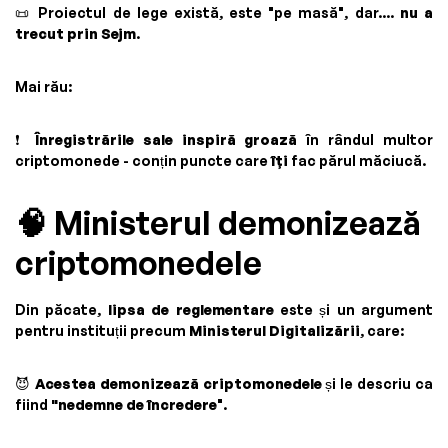
📜 Proiectul de lege există, este "pe masă", dar....
nu a
trecut prin Sejm
.
Mai rău:
❗
Înregistrările sale inspiră groază
în rândul multor
criptomonede - conțin puncte care
îți
fac părul măciucă.
🧠 Ministerul demonizează
criptomonedele
Din păcate,
lipsa de reglementare
este și un argument
pentru instituții precum
Ministerul Digitalizării
, care:
😈
Acestea demonizează criptomonedele
și le descriu ca
fiind
"nedemne de încredere
".