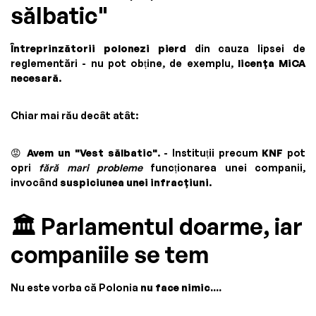
sălbatic"
Întreprinzătorii polonezi pierd
din cauza lipsei de
reglementări - nu pot obține, de exemplu,
licența MiCA
necesară
.
Chiar mai rău decât atât:
😡
Avem un "Vest sălbatic"
. - Instituții precum
KNF
pot
opri
fără mari probleme
funcționarea unei companii,
invocând
suspiciunea unei infracțiuni
.
🏛️ Parlamentul doarme, iar
companiile se tem
Nu este vorba că Polonia
nu face nimic....