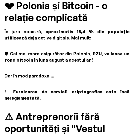
💔 Polonia și Bitcoin - o
relație complicată
În țara noastră,
aproximativ 18,4 % din populație
utilizează deja
active digitale. Mai mult:
🛡️ Cel mai mare asigurător din Polonia,
PZU
,
va lansa un
fond bitcoin
în luna august a acestui an!
Dar în mod paradoxal...
❗
Furnizarea de servicii criptografice este încă
nereglementată
.
⚠️ Antreprenorii fără
oportunități și "Vestul