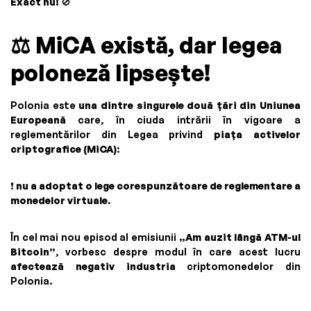
Exact nu!
🚫
⚖️
MiCA există, dar legea
poloneză lipsește!
Polonia este
una dintre singurele două țări din Uniunea
Europeană
care, în ciuda intrării în vigoare a
reglementărilor din Legea privind
piața activelor
criptografice (MiCA)
:
❗
nu a adoptat o lege corespunzătoare de reglementare a
monedelor virtuale
.
În cel mai nou episod al emisiunii
„Am auzit lângă ATM-ul
Bitcoin”
, vorbesc despre modul în care acest lucru
afectează negativ industria
criptomonedelor din
Polonia.