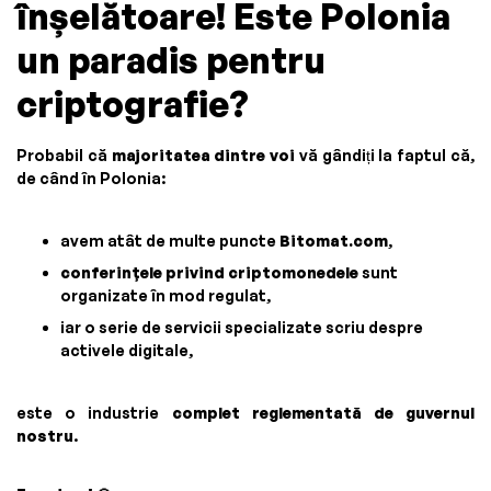
înșelătoare! Este Polonia
un paradis pentru
criptografie?
Probabil că
majoritatea dintre voi
vă gândiți la faptul că,
de când în Polonia:
avem atât de multe puncte
Bitomat.com
,
conferințele privind criptomonedele
sunt
organizate în mod regulat,
iar o serie de servicii specializate scriu despre
activele digitale,
este o industrie
complet reglementată de guvernul
nostru
.