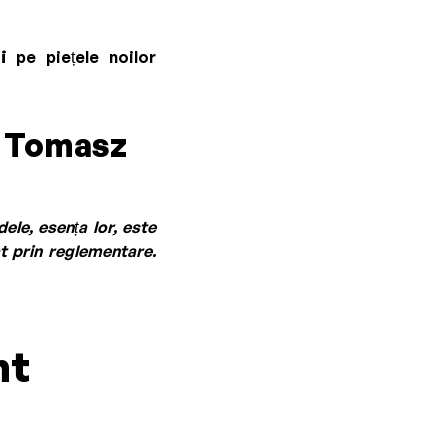
i
pe piețele noilor
i Tomasz
ele, esența lor, este
at prin reglementare.
nt