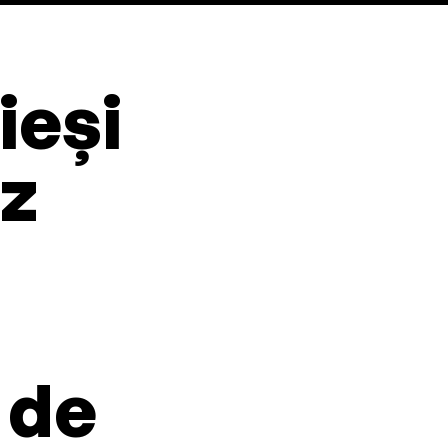
ieși
sz
 de