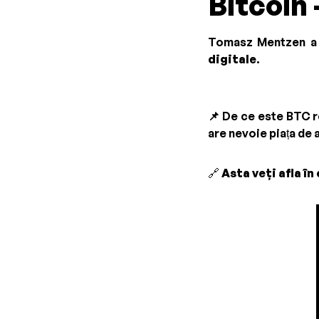
Bitcoin 
Tomasz Mentzen a î
digitale
.
📌
De ce este BTC re
are nevoie piața de a
🔗
Asta veți afla în