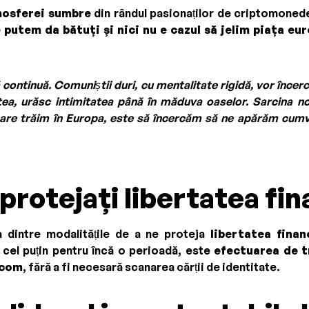
osferei sumbre
din rândul pasionaților de criptomonede
 putem da bătuți și nici nu e cazul să jelim piața eu
ă continuă. Comuniștii duri, cu mentalitate rigidă, vor înce
atea, urăsc intimitatea până în măduva oaselor. Sarcina n
care trăim în Europa, este să încercăm să ne apărăm cum
rotejați libertatea fin
 dintre modalitățile de a ne proteja
libertatea finan
, cel puțin pentru încă o perioadă, este
efectuarea de t
.com
, fără a fi necesară scanarea cărții de identitate.