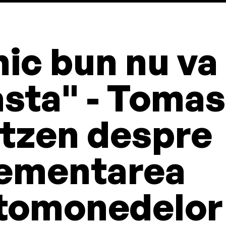
ic bun nu va 
asta" - Toma
tzen despre
lementarea
tomonedelor