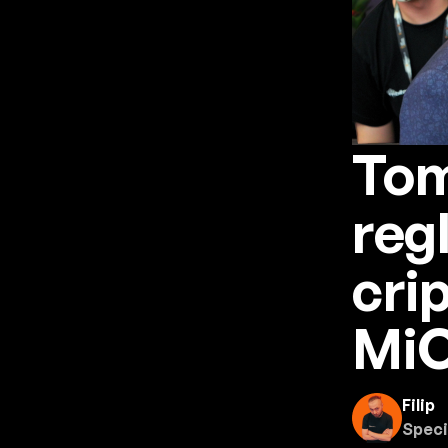
Tom
reg
cri
Mi
Filip
Speci