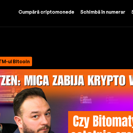
Cumpără criptomonede
Schimbă în numerar
TM-ul Bitcoin