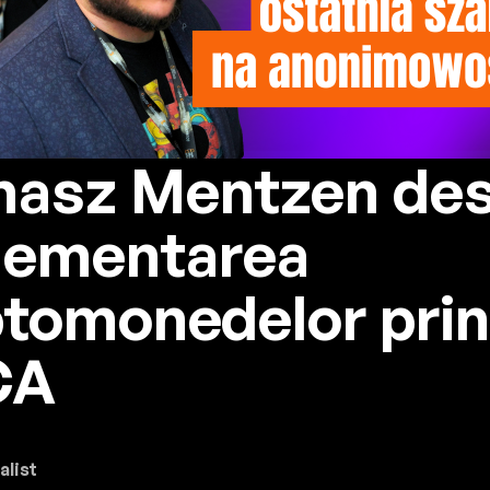
asz Mentzen de
lementarea
ptomonedelor prin
CA
alist