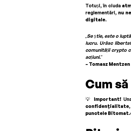
Totuși, în ciuda
atm
reglementări,
nu ne
digitale
.
„Se știe, este o lupt
lucru. Urăsc libert
comunității crypto 
acțiuni.”
– Tomasz Mentzen
Cum să p
💡
Important!
Una
confidențialitate
punctele Bitomat