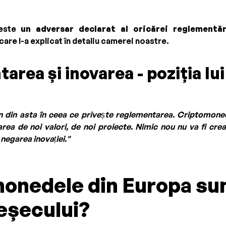
 este
un adversar declarat al oricărei reglementăr
 care l-a explicat în detaliu camerei noastre.
area și inovarea - poziția lu
n din asta în ceea ce privește reglementarea. Criptomoned
area de noi valori, de noi proiecte. Nimic nou nu va fi cre
egarea inovației."
onedele din Europa su
 eșecului?