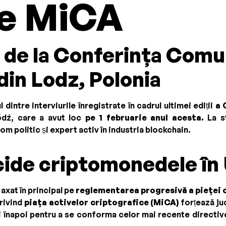
re MiCA
 de la Conferința Comun
din Lodz, Polonia
dintre interviurile înregistrate în cadrul ultimei ediții
a 
dź, care a avut loc
pe 1 februarie anul acesta.
La s
om politic și expert activ în industria blockchain.
ide criptomonedele în
 axat în principal pe
reglementarea progresivă a pieței 
privind
piața activelor criptografice (MiCA)
forțează juc
i înapoi pentru a se conforma celor mai recente directiv