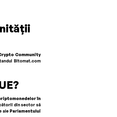
ității
Crypto Community
tandul Bitomat.com
 UE?
criptomonedelor în
ătorii din sector să
e ale
Parlamentului