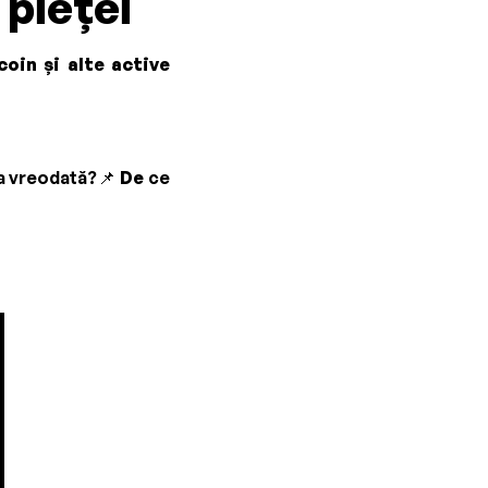
 pieței
coin și alte active
la vreodată?📌
De
ce