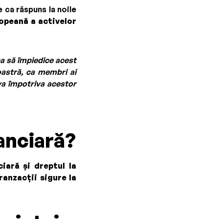
 ca răspuns la noile
ropeană a activelor
rca să împiedice acest
oastră, ca membri ai
va împotriva acestor
anciară?
ciară și dreptul la
ranzacții sigure la