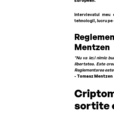
European
.
Intervievatul meu
tehnologii, lucru pe
Reglement
Mentzen
"Nu va ieși nimic bu
libertatea. Este cre
Reglementarea este n
- Tomasz Mentzen
Criptom
sortite