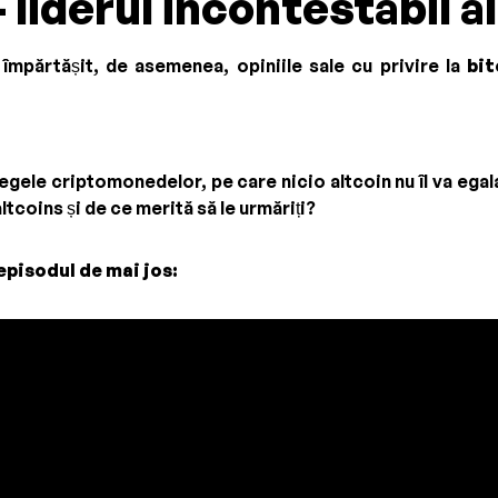
- liderul incontestabil al
mpărtășit, de asemenea, opiniile sale cu privire la
bit
gele criptomonedelor, pe care nicio altcoin nu îl va ega
ltcoins și de ce merită să le urmăriți?
 episodul de mai jos: