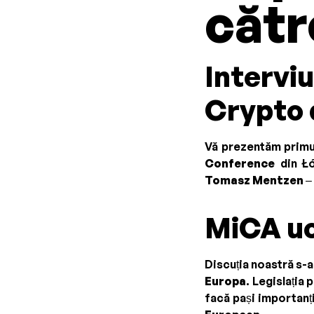
căt
Interviu
Crypto 
Vă prezentăm primul 
Conference
din Łó
Tomasz Mentzen
– 
MiCA uc
Discuția noastră s-a
Europa
. Legislația 
facă pași importanț