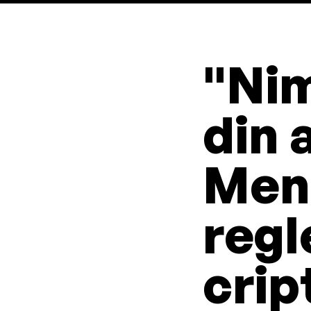
"Nim
din 
Men
reg
crip