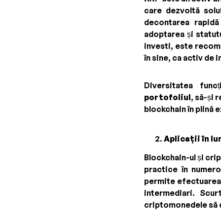
care dezvoltă solu
decontarea rapidă 
adoptarea și statutu
investi, este recom
în sine, ca activ de i
Diversitatea func
portofoliul
, să-și 
blockchain în plină 
Aplicații în l
Blockchain-ul și cri
practice în numero
permite efectuare
intermediari. Scur
criptomonedele să de