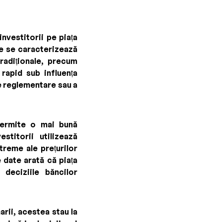
nvestitorii pe piața
e se caracterizează
radiționale, precum
 rapid sub influența
de reglementare sau a
r permite o mai bună
stitorii utilizează
xtreme ale prețurilor
e date arată că piața
deciziile băncilor
rii, acestea stau la