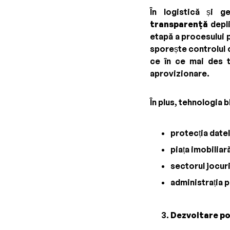
În logistică și g
transparență
depli
etapă a procesului p
sporește controlul c
ce în ce mai des to
aprovizionare.
În plus, tehnologia 
protecția datelo
piața imobiliar
sectorul jocuri
administrația p
Dezvoltare p