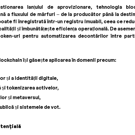
estionarea lanțului de aprovizionare, tehnologia b
nă a fluxului de mărfuri – de la producător până la destin
oate fi înregistrată într-un registru imuabil, ceea ce redu
alității și îmbunătățește eficiența operațională. De asemen
ken-uri pentru automatizarea decontărilor între partic
blockchain își găsește aplicarea în domenii precum:
r și a identității digitale,
ă și tokenizarea activelor,
lor și metaversul,
ublică și sistemele de vot.
otențială