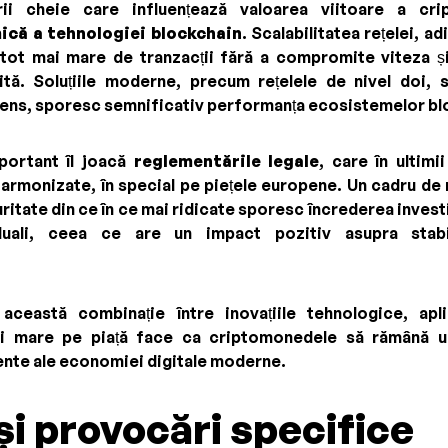
rii cheie care influențează valoarea viitoare a cr
ică a tehnologiei blockchain
. Scalabilitatea rețelei, a
tot mai mare de tranzacții fără a compromite viteza și
tă. Soluțiile moderne, precum rețelele de nivel doi, s
ns, sporesc semnificativ performanța ecosistemelor bl
mportant îl joacă
reglementările legale
, care în ultimi
 armonizate, în special pe piețele europene. Un cadru de 
itate din ce în ce mai ridicate sporesc încrederea investit
duali, ceea ce are un impact pozitiv asupra stabili
această combinație între inovațiile tehnologice, apli
i mare pe piață face ca criptomonedele să rămână un
nte ale economiei digitale moderne.
și provocări specifice