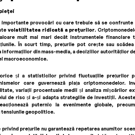
 pieței
 importante provocări cu care trebuie să se confrunte i
ste
volatilitatea ridicată a prețurilor
. Criptomonedel
 valoare mult mai mari decât instrumentele financiare t
ațiunile. În scurt timp, prețurile pot crește sau scădea
 a informațiilor din mass-media, a deciziilor autorităților 
ției macroeconomice.
orice și a statisticilor privind fluctuațiile prețurilo
ismelor care guvernează piața criptomonedelor. Inve
litate, variații procentuale medii și analiza mișcărilor e
lul de risc și a-și adapta strategiile de investiții. Acest
eacționează puternic la evenimente globale, precum 
u tensiunile geopolitice.
e privind prețurile nu garantează repetarea anumitor scena