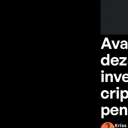
Ava
dez
inve
cri
pen
Kriss