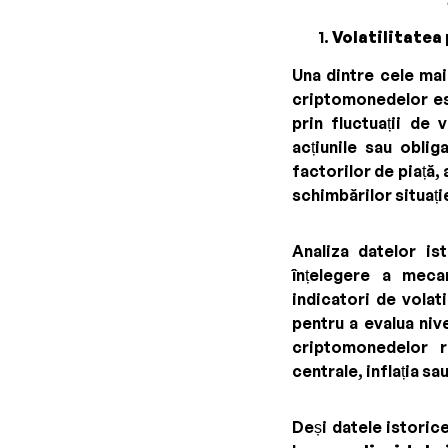
Volatilitatea
Una dintre cele mai
criptomonedelor e
prin fluctuații de
acțiunile sau oblig
factorilor de piață,
schimbărilor situa
Analiza datelor ist
înțelegere a mecan
indicatori de volati
pentru a evalua nive
criptomonedelor r
centrale, inflația sa
Deși datele istoric