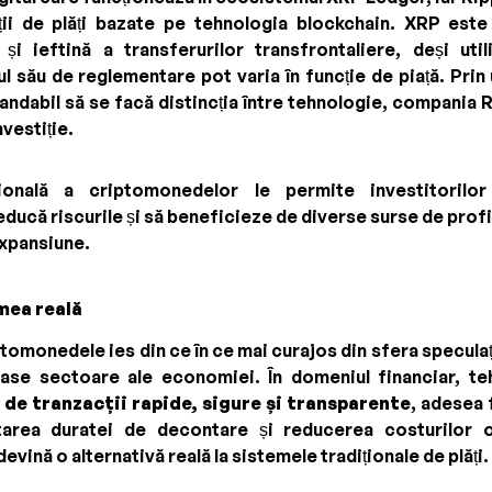
ții de plăți bazate pe tehnologia blockchain. XRP est
și ieftină a transferurilor transfrontaliere, deși util
l său de reglementare pot varia în funcție de piață. Prin
andabil să se facă distincția între tehnologie, compania R
nvestiție.
țională a criptomonedelor le permite investitorilo
reducă riscurile și să beneficieze de diverse surse de profi
expansiune.
umea reală
ptomonedele ies din ce în ce mai curajos din sfera speculații
ase sectoare ale economiei. În domeniul financiar, te
a
de tranzacții rapide, sigure și transparente
, adesea 
tarea duratei de decontare și reducerea costurilor 
vină o alternativă reală la sistemele tradiționale de plăți.