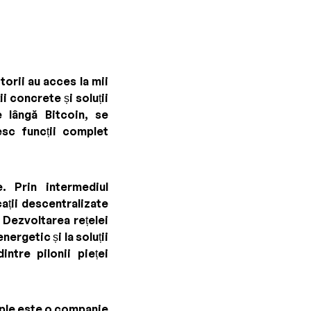
torii au acces la mii
i concrete și soluții
 lângă Bitcoin, se
esc funcții complet
. Prin intermediul
ații descentralizate
 Dezvoltarea rețelei
ergetic și la soluții
ntre pilonii pieței
pple este o companie