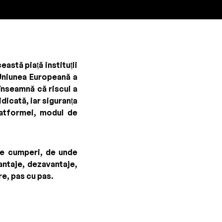
astă piață instituții
n Uniunea Europeană a
înseamnă că riscul a
dicată, iar siguranța
latformei, modul de
 ce cumperi, de unde
vantaje, dezavantaje,
re, pas cu pas.