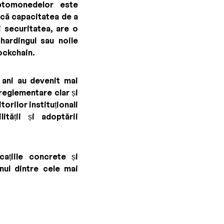
iptomonedelor este
dică capacitatea de a
 securitatea, are o
hardingul sau noile
ockchain.
i ani au devenit mai
reglementare clar și
orilor instituționali
tății și adoptării
cațiile concrete și
ul dintre cele mai