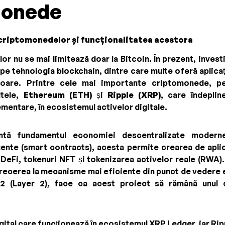
monede
criptomonedelor și funcționalitatea acestora
r nu se mai limitează doar la Bitcoin. În prezent, investi
e tehnologia blockchain, dintre care multe oferă aplicați
toare. Printre cele mai importante criptomonede, pe
ltele,
Ethereum (ETH)
și
Ripple (XRP)
, care îndeplin
mentare, în ecosistemul activelor digitale.
tă fundamentul economiei descentralizate moderne
gente (smart contracts), acesta permite crearea de aplic
DeFi, tokenuri NFT și tokenizarea activelor reale (RWA).
recerea la mecanisme mai eficiente din punct de vedere en
 2 (Layer 2), face ca acest proiect să rămână unul di
igital care funcționează în ecosistemul XRP Ledger, iar Ri