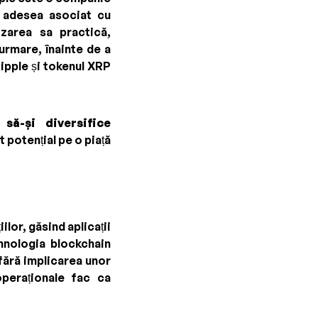
e adesea asociat cu
izarea sa practică,
 urmare, înainte de a
ipple și tokenul XRP
r
să-și diversifice
t potențial pe o piață
lor, găsind aplicații
hnologia blockchain
fără implicarea unor
operaționale fac ca