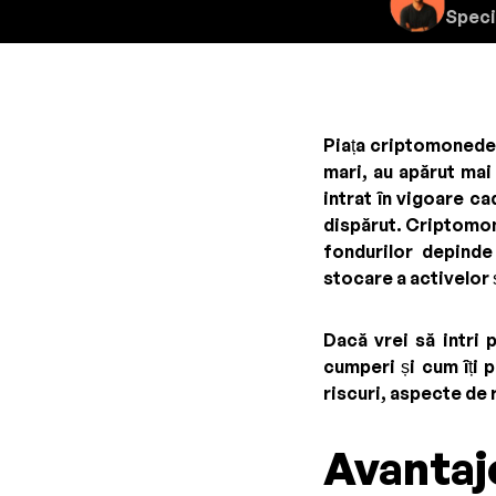
Speci
Piața criptomonedelo
mari, au apărut mai 
intrat în vigoare c
dispărut. Criptomone
fondurilor depinde
stocare a activelor 
Dacă vrei să intri 
cumperi și cum îți p
riscuri, aspecte de 
Avantaje