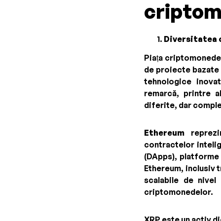
cripto
Diversitatea 
Piața criptomonedelo
de proiecte bazate p
tehnologice inova
remarcă, printre a
diferite, dar comple
Ethereum
reprezin
contractelor inteli
(DApps), platforme 
Ethereum, inclusiv t
scalabile de nivel
criptomonedelor.
XRP este un activ d